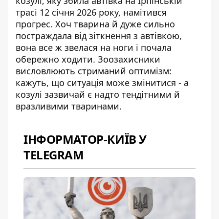
козулі, яку збила автівка на Ірпінській
трасі 12 січня 2026 року, намітився
прогрес. Хоч тварина й дуже сильно
постраждала від зіткнення з автівкою,
вона все ж
звелася на ноги і почала
обережно ходити
. Зоозахисники
висловлюють стриманий оптимізм:
кажуть, що ситуація може змінитися - а
козулі зазвичай є надто тендітними й
вразливими тваринами.
ІНФОРМАТОР-КИЇВ У
TELEGRAM