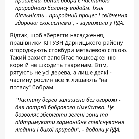
проблеми, однак бобри є частиною
природного балансу водойм. Їхня
діяльність - природний процес і свідчення
здорової екосистеми", - зауважили у РДА.
Відтак, щоб зберегти насадження,
працівники КП УЗН Дарницького району
огороджують стовбури металевою сіткою.
Такий захист запобігає пошкодженню
кори й не шкодить тваринам. Втім,
рятують не усі дерева, а лише деякі -
частину рослин все ж лишають "на
поталу" бобрам.
"Частину дерев залишено без огорожі -
для потреб бобрового сімейства. Це
дозволяє зберігати зелені зони та
підтримувати гармонійне співіснування
людини і дикої природи", - додали у РДА.