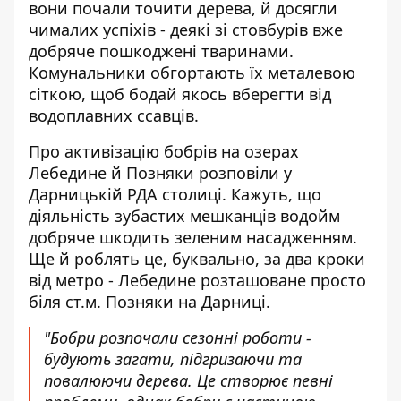
вони почали точити дерева
, й досягли
чималих успіхів - деякі зі стовбурів вже
добряче пошкоджені тваринами.
Комунальники обгортають їх металевою
сіткою, щоб бодай якось вберегти від
водоплавних ссавців.
Про активізацію бобрів на озерах
Лебедине й Позняки
розповіли у
Дарницькій РДА
столиці. Кажуть, що
діяльність зубастих мешканців водойм
добряче шкодить зеленим насадженням.
Ще й роблять це, буквально, за два кроки
від метро - Лебедине розташоване просто
біля ст.м. Позняки на Дарниці.
"Бобри розпочали сезонні роботи -
будують загати, підгризаючи та
повалюючи дерева. Це створює певні