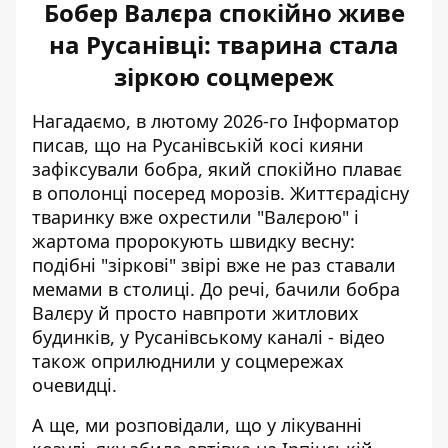
Бобер Валєра спокійно живе
на Русанівці: тварина стала
зіркою соцмереж
Нагадаємо, в лютому 2026-го Інформатор
писав, що на Русанівській косі
кияни
зафіксували бобра
, який спокійно плаває
в ополонці посеред морозів. Життєрадісну
тваринку вже охрестили "Валєрою" і
жартома пророкують швидку весну:
подібні "зіркові" звірі вже не раз ставали
мемами в столиці. До речі, бачили бобра
Валєру й просто навпроти житлових
будинків, у Русанівському каналі - відео
також оприлюднили у соцмережах
очевидці.
А ще, ми розповідали, що у лікуванні