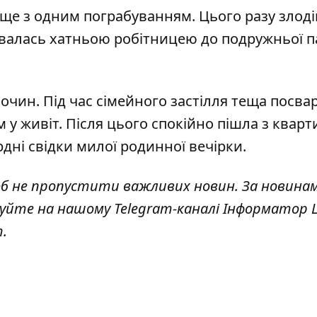
у ще з одним пограбуванням. Цього разу злод
увалась хатньою робітницею до подружньої п
лочин. Під час сімейного застілля теща посва
 у живіт
. Після цього спокійно пішла з кварт
дні свідки милої родинної вечірки.
об не пропустити важливих новин. За новина
куйте на нашому Telegram-каналі
Інформатор L
т
.