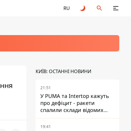
RU
КИЇВ: ОСТАННІ НОВИНИ
оння
21:51
У PUMA та Intertop кажуть
про дефіцит - ракети
спалили склади відомих
брендів
19:41