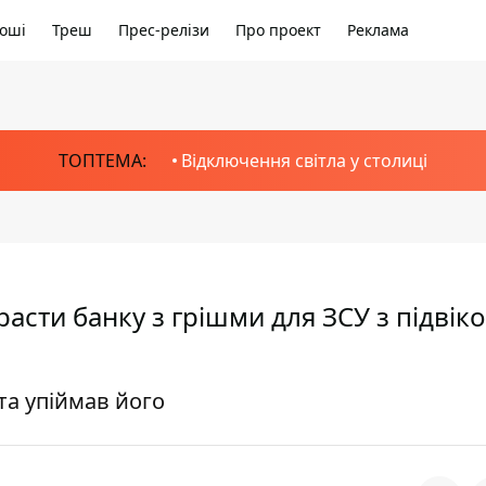
оші
Треш
Прес-релізи
Про проект
Реклама
ТОПТЕМА:
Відключення світла у столиці
расти банку з грішми для ЗСУ з підвік
а упіймав його