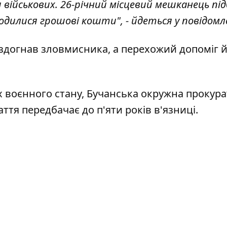
військових. 26-річний місцевий мешканець підб
аходилися грошові кошти", - йдеться у повідомл
аздогнав зловмисника, а перехожий допоміг 
х воєнного стану, Бучанська окружна прокура
аття передбачає до п'яти років в'язниці.