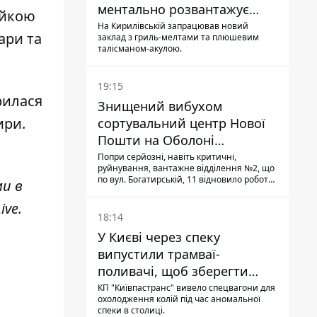
ментально розвантажує
ійкою
акула
На Кирилівській запрацював новий
ари та
заклад з гриль-мелтами та плюшевим
талісманом-акулою.
19:15
рилася
Знищений вибухом
ири.
сортувальний центр Нової
Пошти на Оболоні
запрацював - видають
Попри серйозні, навіть критичні,
руйнування, вантажне відділення №2, що
посилки
по вул. Богатирській, 11 відновило роботу:
ми в
співробітники сортують поштові
відправлення й видають їх адресатам
ive
.
18:14
У Києві через спеку
випустили трамваї-
поливачі, щоб зберегти
рейки від деформації
КП "Київпастранс" вивело спецвагони для
охолодження колій під час аномальної
спеки в столиці.