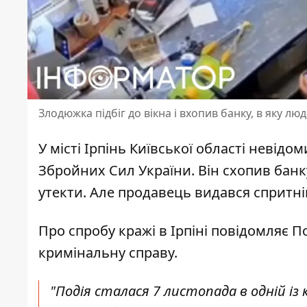
Злодюжка підбіг до вікна і вхопив банку, в яку лю
У місті Ірпінь Київської області невід
Збройних Сил України. Він схопив банку
утекти. Але продавець видався спритні
Про
спробу кражі в Ірпіні
повідомляє Пол
кримінальну справу.
"Подія сталася 7 листопада в одній із 