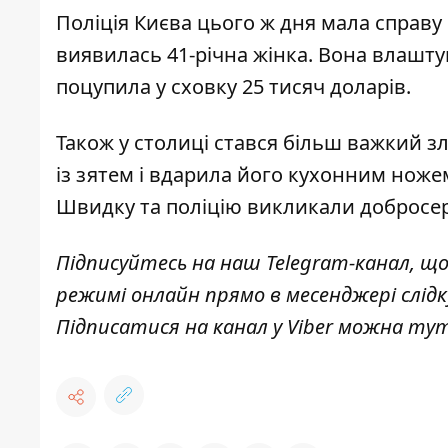
Поліція Києва цього ж дня мала справ
виявилась 41-річна жінка. Вона влашт
поцупила у сховку 25 тисяч доларів
.
Також у столиці стався більш важкий з
із зятем і
вдарила його кухонним ножем
Швидку та поліцію викликали добросер
Підписуйтесь на наш
Telegram-канал
, щ
режимі онлайн прямо в месенджері слід
Підписатися на канал у Viber можна
ту