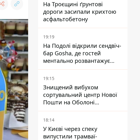
На Троєщині ґрунтові
дороги засипали крихтою
асфальтобетону
19:19
На Подолі відкрили сендвіч-
бар Gosha, де гостей
ментально розвантажує
акула
19:15
Знищений вибухом
сортувальний центр Нової
Пошти на Оболоні
запрацював - видають
посилки
18:14
У Києві через спеку
випустили трамваї-