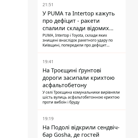
21:51
У PUMA та Intertop кажуть
про дефіцит - ракети
спалили склади відомих
брендів
PUMA, Intertop і Toyota, склади яких
знищені внаслідок ракетного удару по
Київщині, попередили про дефіцит
товарів
19:41
На Троєщині ґрунтові
дороги засипали крихтою
асфальтобетону
У селі Троєщина комунальники вирівняли
шість вулиць асфальтобетонною крихтою
проти вибоїн і бруду
19:19
На Подолі відкрили сендвіч-
бар Gosha, де гостей