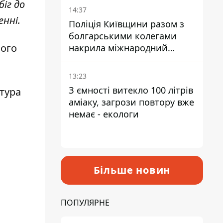
іг до
14:37
енні.
Поліція Київщини разом з
болгарськими колегами
його
накрила міжнародний
наркосиндикат
13:23
З ємності витекло 100 літрів
тура
аміаку, загрози повтору вже
немає - екологи
Більше новин
ПОПУЛЯРНЕ