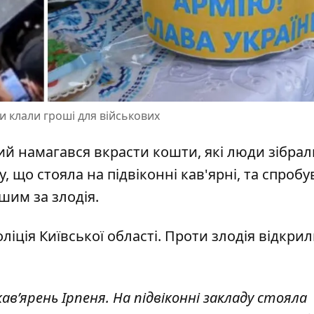
ди клали гроші для військових
омий намагався
вкрасти кошти
, які люди зібра
, що стояла на підвіконні кав'ярні, та спробу
шим за злодія.
іція Київської області. Проти злодія відкри
кавʼярень Ірпеня. На підвіконні закладу стояла