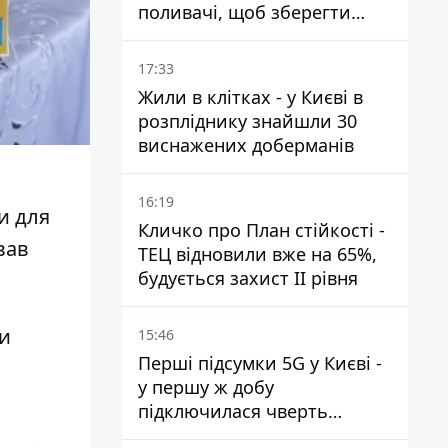
поливачі, щоб зберегти
рейки від деформації
17:33
Жили в клітках - у Києві в
розпліднику знайшли 30
виснажених доберманів
16:19
ли для
Кличко про План стійкості -
вав
ТЕЦ відновили вже на 65%,
будується захист ІІ рівня
ли
15:46
Перші підсумки 5G у Києві -
у першу ж добу
підключилася чверть
мільйона абонентів