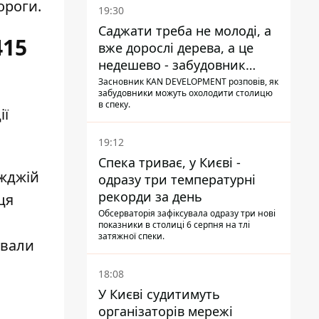
ороги.
19:30
Саджати треба не молоді, а
415
вже дорослі дерева, а це
недешево - забудовник
Ніконов
Засновник KAN DEVELOPMENT розповів, як
забудовники можуть охолодити столицю
в спеку.
ії
19:12
Спека триває, у Києві -
їжджій
одразу три температурні
рекорди за день
ця
Обсерваторія зафіксувала одразу три нові
показники в столиці 6 серпня на тлі
затяжної спеки.
ували
18:08
У Києві судитимуть
організаторів мережі