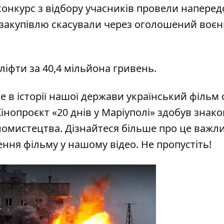
 конкурс з відбору учасників провели наперед
закупівлю скасували через оголошений воє
 ліфти за 40,4 мільйона гривень.
 в історії нашої держави український фільм 
інопроєкт «20 днів у Маріуполі» здобув знако
номистецтва. Дізнайтеся більше про це важл
ення фільму у нашому відео. Не пропустіть!