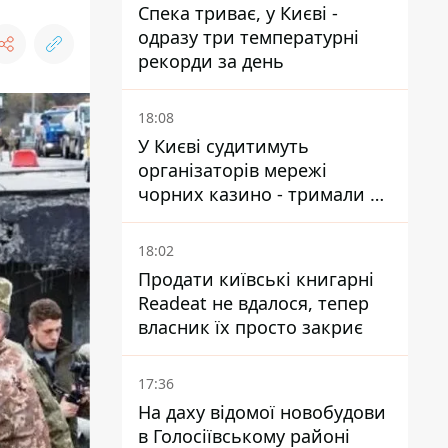
Спека триває, у Києві -
одразу три температурні
рекорди за день
18:08
У Києві судитимуть
організаторів мережі
чорних казино - тримали 39
закладів
18:02
Продати київські книгарні
Readeat не вдалося, тепер
власник їх просто закриє
17:36
На даху відомої новобудови
в Голосіївському районі