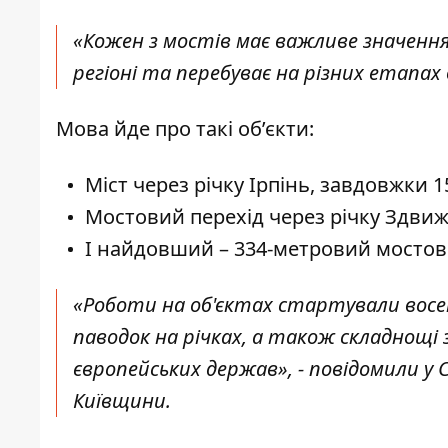
«Кожен з мостів має важливе значення
регіоні та перебуває на різних етапах 
Мова йде про такі об’єкти:
Міст через річку Ірпінь, завдовжки 1
Мостовий перехід через річку Здви
І найдовший – 334-метровий мостови
«Роботи на об'єктах стартували восе
паводок на річках, а також складнощі 
європейських держав», - повідомили у
Київщини.