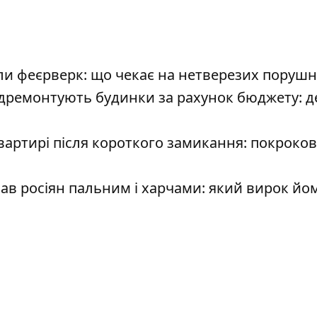
ли феєрверк: що чекає на нетверезих порушн
ідремонтують будинки за рахунок бюджету: д
артирі після короткого замикання: покроко
в росіян пальним і харчами: який вирок йом