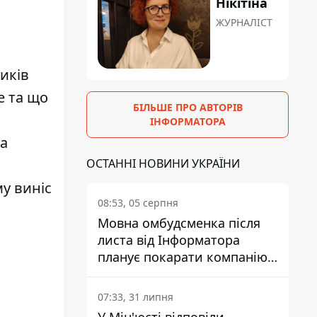
Нікітіна
ЖУРНАЛІСТ
иків
е та що
БІЛЬШЕ ПРО АВТОРІВ
ІНФОРМАТОРА
ва
ОСТАННІ НОВИНИ УКРАЇНИ
у виніс
08:53, 05 серпня
Мовна омбудсменка після
листа від Інформатора
планує покарати компанію-
підрядника ПриватБанку
07:33, 31 липня