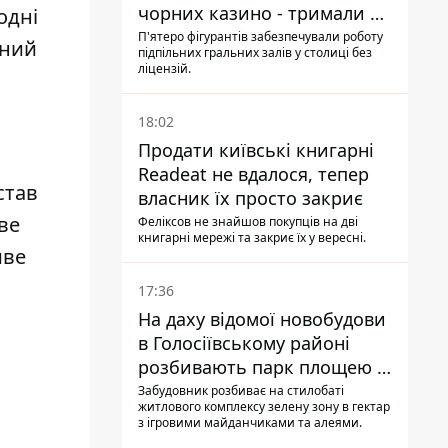
чорних казино - тримали 39
одні
закладів
П'ятеро фігурантів забезпечували роботу
нний
підпільних гральних залів у столиці без
ліцензій.
18:02
Продати київські книгарні
Readeat не вдалося, тепер
став
власник їх просто закриє
ве
Феліксов не знайшов покупців на дві
книгарні мережі та закриє їх у вересні.
иве
17:36
На даху відомої новобудови
в Голосіївському районі
розбивають парк площею в
гектар
Забудовник розбиває на стилобаті
житлового комплексу зелену зону в гектар
з ігровими майданчиками та алеями.