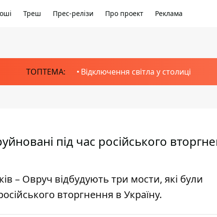
оші
Треш
Прес-релізи
Про проект
Реклама
ТОПТЕМА:
Відключення світла у столиці
уйновані під час російського вторгне
нків – Овруч відбудують три мости, які були
осійського вторгнення в Україну.