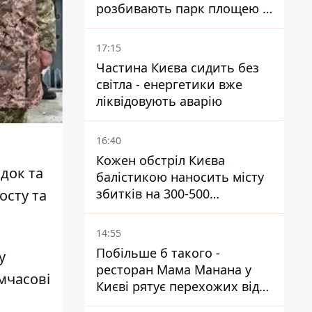
розбивають парк площею в
гектар
17:15
Частина Києва сидить без
світла - енергетики вже
ліквідовують аварію
16:40
Кожен обстріл Києва
док та
балістикою наносить місту
збитків на 300-500
осту
та
мільйонів - Петро
Пантелеєв
14:55
Побільше б такого -
у
ресторан Мама Манана у
мчасові
Києві рятує перехожих від
спеки