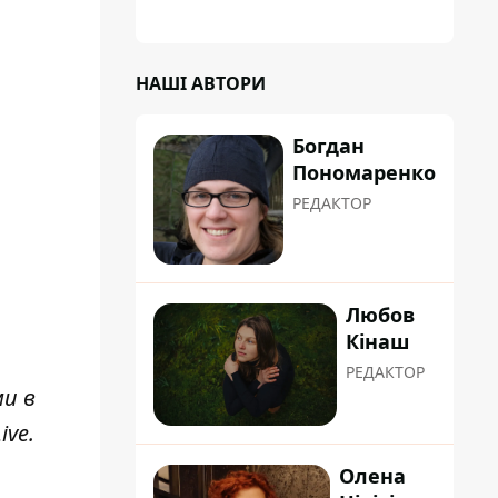
НАШІ АВТОРИ
Богдан
Пономаренко
РЕДАКТОР
Любов
Кінаш
РЕДАКТОР
ми в
ive
.
Олена