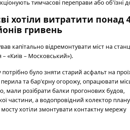
кціонують тимчасові переправи або об'їзні д
ві хотіли витратити понад 
йонів гривень
вав капітально відремонтувати
міст на станц
 – «Київ – Московський»).
у потрібно було зняти старий асфальт на про
и перила та бар'єрну огорожу, опрацювати міс
о, мали розібрати балки прогонових будов,
ої частини, а водопровідний колектор план
На мосту хотіли змонтувати контактну мережу