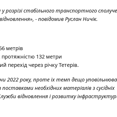
 у розрізі стабільного транспортного сполуч
відновлення», - повідомив Руслан Ничік.
56 метрів
ж протяжністю 132 метри
й перехід через річку Тетерів.
ни 2022 року, проте їх темп дещо уповільнюв
з поставками необхідних матеріалів з сусідніх
 Служби відновлення і розвитку інфраструктур