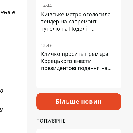
14:44
ення в
Київське метро оголосило
тендер на капремонт
тунелю на Подолі -
триватиме майже два роки
13:49
Кличко просить прем'єра
Корецького внести
президентові подання на
звільнення володаря
Троєщини Бахматова
ав
Більше новин
и
ПОПУЛЯРНЕ