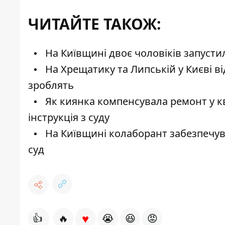
ЧИТАЙТЕ ТАКОЖ:
На Київщині двоє чоловіків запусти
На Хрещатику та Липській у Києві в
зроблять
Як киянка компенсувала ремонт у кв
інструкція з суду
На Київщині колаборант забезпечува
суд
♥
👍
🔥
😭
😆
😡