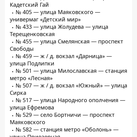
Кадетский Гай
№
405 — улица Маяковского —
универмаг «Детский мир»
№
433 — улица Жолудева — улица
Терещенковская
№
455 — улица Смелянская — проспект
Свободы
№
459 — ж / д. вокзал «Дарница» —
улица Подлипки
№
501 — улица Милославская — станция
метро «Лесная»
№
507 — ж / д. вокзал «Южный» — улица
Сирка
№
517 — улица Народного ополчения —
улица Ефремова
№
529 — село Бортничи — проспект
Маяковского
№
582 — станция метро «Оболонь» —
улица Приозерная