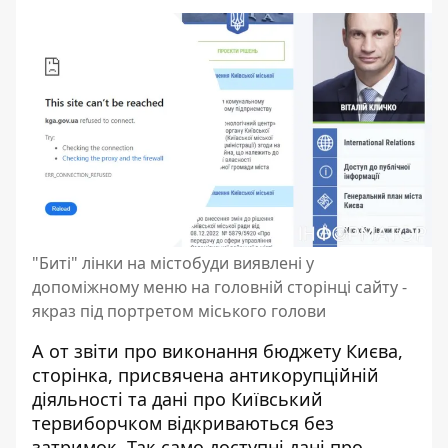
"Биті" лінки на містобуди виявлені у
допоміжному меню на головній сторінці сайту -
якраз під портретом міського голови
А от звіти про виконання бюджету Києва,
сторінка, присвячена антикорупційній
діяльності та дані про Київський
тервиборчком відкриваються без
затримок. Так само доступні дані про