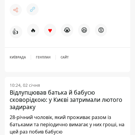
♥
🔥
😭
😆
😡
👍
КИЇВРАДА
ГЕНПЛАН
САЙТ
10:24, 02 січня
Відлупцював батька й бабусю
сковорідкою: у Києві затримали лютого
задираку
28-річний чоловік, який проживає разом із
батьками та періодично вимагає у них гроші, на
цей раз побив бабусю