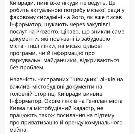
Київради, нині вже нікуди не ведуть. Це
робить актуальною потребу міської ради у
фаховому сисадміні - а його, як вже писав
Інформатор,
шукають через закупівлі
послуг
на Prozorro. Цікаво, що зникли саме
документи, які пов'язані із забудовою
міста - інші лінки, на міські цільові
програми, чи й інформацію про
паркувальні майданчики, відкриваються
без проблем.
Наявність несправних "швидких" лінків на
важливі містобудівні документи на
головній сторінці Київради виявив
Інформатор. Окрім
лінків на Генплан
міста
Києва та
містобудівний кадастр
, не
працюють також посилання на
підтему
про приватизацію й оренду
комунального
майна.