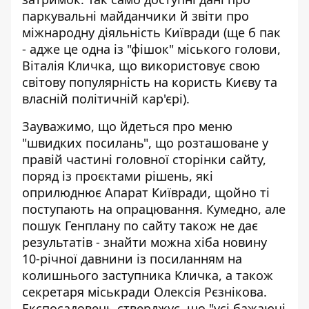
паркувальні майданчики й звіти про
міжнародну діяльність Київради (ще б пак
- адже це одна із "фішок" міського голови,
Віталія Кличка, що використовує свою
світову популярність на користь Києву та
власній політичній кар'єрі).
Зауважимо, що йдеться про меню
"швидких посилань", що розташоване у
правій частині головної сторінки сайту,
поряд із проєктами рішень, які
оприлюднює Апарат Київради, щойно ті
поступають на опрацювання. Кумедно, але
пошук Генплану по сайту також не дає
результатів - знайти можна хіба новину
10-річної давнини із посиланням на
колишнього заступника Кличка, а також
секретаря міськради Олексія Рєзнікова.
Експосадовець стверджує
, що "усі бажаючі