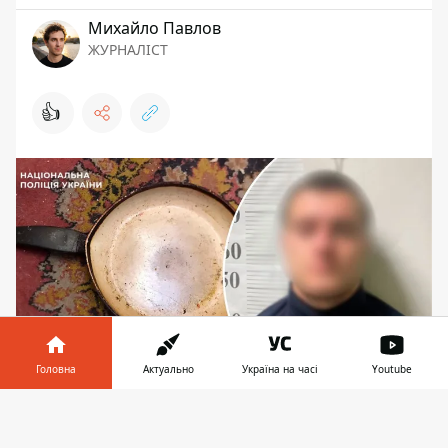
Михайло Павлов
ЖУРНАЛІСТ
👍
Головна
Актуально
Україна на часі
Youtube
Потерпілі потрапили до лікарні
Інформатор у
Завантажити
телефоні
👉