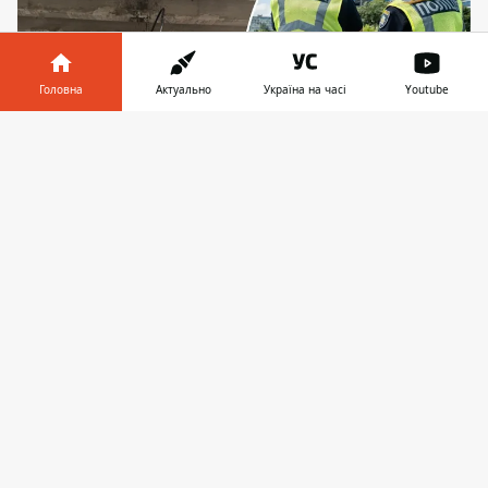
Головна
Актуально
Україна на часі
Youtube
Інформатор у
Завантажити
телефоні
👉
Вантажівка з екскаватором зачепила
шляхопровід у Києві
Біля станції метро "Лівобережна" у Києві
вантажівка з екскаватором зачепила
ківшем шляхопровід
- рух на вулиці Євгена
Сверстюка ускладнений, перекрито дві
смуги. Винуватець - дорослий водій, який
не перевірив ні висоту вантажу, ні власні
документи. Поліція вже працює на місці
події.