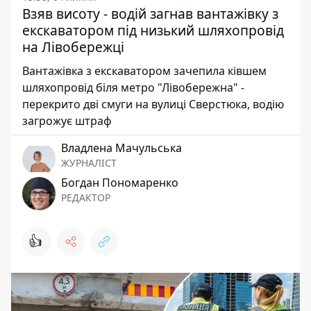
Взяв висоту - водій загнав вантажівку з
екскаватором під низький шляхопровід
на Лівобережці
Вантажівка з екскаватором зачепила ківшем
шляхопровід біля метро "Лівобережна" -
перекрито дві смуги на вулиці Сверстюка, водію
загрожує штраф
Владлена Мачульська
ЖУРНАЛІСТ
Богдан Пономаренко
РЕДАКТОР
👍