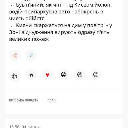
Був п'яний, як чіп - під Києвом йолоп-
водій припаркував авто набокрень в
чиєсь обійстя
Кияни скаржаться на дим у повітрі - у
Зоні відчудження вирують одразу п'ять
великих пожеж
♥
🔥
😭
😆
😡
👍
КИЇВСЬКА ОБЛАСТЬ
ПЛАН
13:58, 04 липня