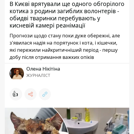
В Києві врятували ще одного обгорілого
котика з родини загиблих волонтерів -
обидві тваринки перебувають у
кисневій камері реанімації
Прогнози щодо стану поки дуже обережні, але
з'явилася надія на порятунок і кота, і кішечки,
які пережили найкритичніший період - першу
добу після отримання важких опіків
Олена Нікітіна
ЖУРНАЛІСТ
👍