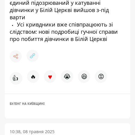
єдиний підозрюваний у катуванні
дівчинки у Білій Церкві вийшов з-під
варти
Усі кривдники вже співпрацюють зі
слідством: нові подробиці гучної справи
про побиття дівчинки в Білій Церкві
♥
🔥
😭
😆
😡
👍
БУЛІНГ НА КИЇВЩИНІ
10:38, 08 травня 2025