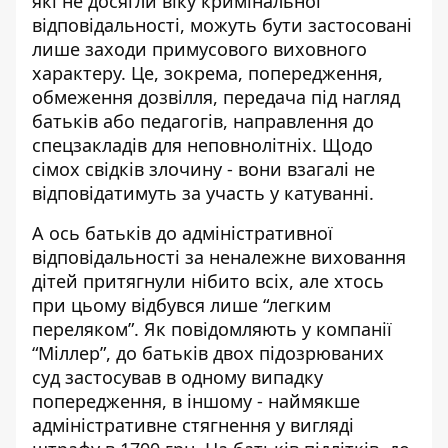
які не досягли віку кримінальної
відповідальності, можуть бути застосовані
лише заходи примусового виховного
характеру. Це, зокрема, попередження,
обмеження дозвілля, передача під нагляд
батьків або педагогів, направлення до
спецзакладів для неповнолітніх. Щодо
сімох свідків злочину - вони взагалі не
відповідатимуть за участь у катуванні.
А ось батьків до адміністративної
відповідальності за неналежне виховання
дітей притягнули нібито всіх, але хтось
при цьому відбувся лише “легким
переляком”. Як повідомляють у компанії
“Міллер”, до батьків двох підозрюваних
суд застосував в одному випадку
попередження, в іншому - наймякше
адміністративне стягнення у вигляді