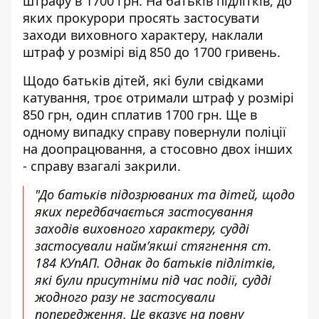
штрафу в 1700 грн. На батьків підлітків, до
яких прокурори просять застосувати
заходи виховного характеру, наклали
штраф у розмірі від 850 до 1700 гривень.
Щодо батьків дітей, які були свідками
катування, троє отримали штраф у розмірі
850 грн, один сплатив 1700 грн. Ще в
одному випадку справу повернули поліції
на доопрацювання, а стосовно двох інших
- справу взагалі закрили.
"До батьків підозрюваних та дітей, щодо
яких передбачається застосування
заходів виховного характеру, судді
застосували найм’якші стягнення ст.
184 КУпАП. Однак до батьків підлітків,
які були присутніми під час події, судді
жодного разу не застосували
попередження. Це вказує на повну