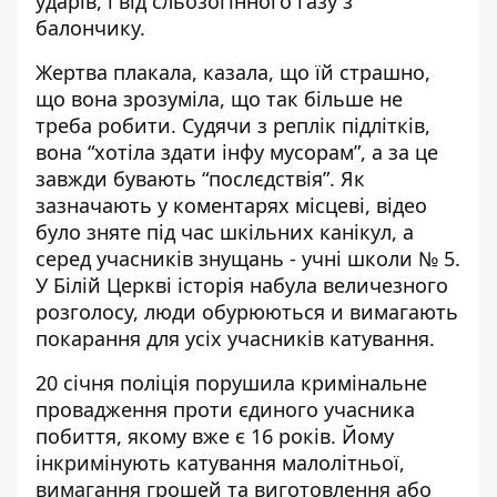
ударів, і від сльозогінного газу з
балончику.
Жертва плакала, казала, що їй страшно,
що вона зрозуміла, що так більше не
треба робити. Судячи з реплік підлітків,
вона “хотіла здати інфу мусорам”, а за це
завжди бувають “послєдствія”. Як
зазначають у коментарях місцеві, відео
було зняте під час шкільних канікул, а
серед учасників знущань - учні школи № 5.
У Білій Церкві історія набула величезного
розголосу, люди обурюються и вимагають
покарання для усіх учасників катування.
20 січня поліція порушила кримінальне
провадження проти єдиного учасника
побиття, якому вже є 16 років. Йому
інкримінують катування малолітньої,
вимагання грошей та виготовлення або