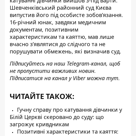
катуванні дівчинки
вийшов з-під варти
.
Шевченківський районний суд Києва
випустив його під особисте зобов’язання.
16-річний юнак, завдяки медичним
документам, позитивним
характеристикам та каяттю, мав лише
вчасно з’являтися до слідчого та не
порушувати обмежень, які визначив суд.
Підписуйтесь на наш
Telegram-канал
, щоб
не пропустити важливих новин.
Підписатися на канал у Viber можна
тут
.
ЧИТАЙТЕ ТАКОЖ:
Гучну справу про катування дівчинки у
Білій Церкві скеровано до суду: що
загрожує кривдникам
Позитивні характеристики та каяття: