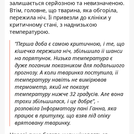
залишається серйозною та невизначеною.
Втім, головне, що тварина, яка обгоріла,
пережила ніч. Її привезли до клініки у
критичному стані, з наднизькою
температурою.
“Перша доба є самою критичною, і те, що
кішечка пережила ніч, збільшило її шанси
на порятунок. Низька температура є
дуже поганим показником для подальшого
прогнозу. А коли тваринка поступила, її
температуру навіть не вимірював
термометр, який не показує
температуру нижче 32 градусів. Але вона
трохи збільшилася, і це добре”, -
розповіла Інформатору пані Ганна, яка
працює в притулку, що взяв під опіку
врятовану тваринку.