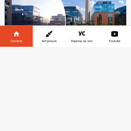
Головна
Актуально
Україна на часі
Youtube
Інформатор у
Завантажити
Коментатори у соцмережах зазначають, що
телефоні
👉
сонячні панелі мають велику парусність, крім
того, вони мають невеликий кут нахилу щодо
сонячних променів, що зменшить ефективність
СЕС
У офісно-житловому комплексі UNIT.City,
що розташований на території
колишнього мотоциклетного заводу КМЗ у
Шевченківському районі Києва,
розпочато будівництво власної сонячної