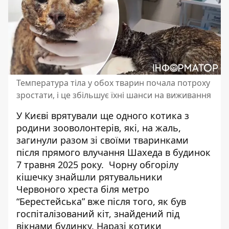
Температура тіла у обох тварин почала потроху
зростати, і це збільшує їхні шанси на виживання
У Києві врятували ще одного котика з
родини зооволонтерів, які, на жаль,
загинули разом зі своїми тваринками
після прямого влучання Шахеда в будинок
7 травня 2025 року. Чорну обгорілу
кішечку знайшли рятувальники
Червоного хреста біля метро
“Берестейська” вже після того, як був
госпіталізований кіт,
знайдений під
вікнами будинку
. Наразі котики