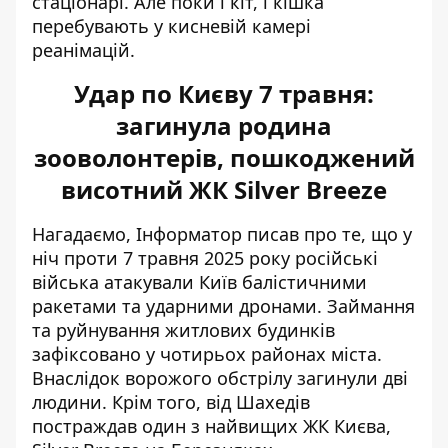
стаціонарі. Але поки і кіт, і кішка
перебувають у кисневій камері
реанімацій.
Удар по Києву 7 травня:
загинула родина
зооволонтерів, пошкоджений
висотний ЖК Silver Breeze
Нагадаємо, Інформатор писав про те, що у
ніч проти 7 травня 2025 року російські
війська
атакували Київ балістичними
ракетами
та ударними дронами. Займання
та руйнування житлових будинків
зафіксовано у чотирьох районах міста.
Внаслідок ворожого обстрілу загинули дві
людини. Крім того, від Шахедів
постраждав один з найвищих ЖК Києва,