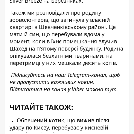
Silver Breeze на Березняках.
Також ми
розповідали про родину
зооволонтерів
, що загинула у власній
квартирі в Шевченківському районі. Це
мати й син, що перебували вдома у
момент, коли в їхнє помешкання влучив
Шахед на п'ятому поверсі будинку. Родина
опікувалася безхатніми тваринами, на
перетримці у них мешкали десять котів.
Підписуйтесь на наш
Telegram-канал
, щоб
не пропустити важливих новин.
Підписатися на канал у Viber можна
тут
.
ЧИТАЙТЕ ТАКОЖ:
Обпечений котик, що вижив після
удару по Києву, перебуває у кисневій