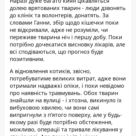
Наразі дуже багато киян цікавляться
долею врятованих тварин - люди дзвонять
до клінік та волонтерів, донатять. За
словами Ганни, збір щодо кішечки поки
не відкривали, адже не розуміли, чи
переживе тварина ніч і першу добу. Поки
потрібно дочекатися висновку лікарів, але
всі сподіваються, що прогноз буде
позитивним.
А відновлення котиків, звісно,
потребуватиме великих витрат, адже вони
отримали надважкі опіки, і поки невідомо
про наявність травмувань. Обох тварин
знайшли на вулиці - і хтозна, викинуло їх
вибуховою хвилею, чи вони самі
випригнули з п’ятого поверху, але у будь-
якому разі буде потрібно обстеження,
можливо, операції та тривале лікування у