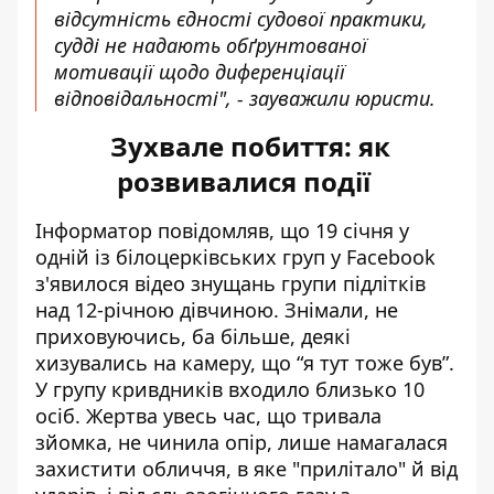
відсутність єдності судової практики,
судді не надають обґрунтованої
мотивації щодо диференціації
відповідальності", - зауважили юристи.
Зухвале побиття: як
розвивалися події
Інформатор повідомляв, що 19 січня у
одній із білоцерківських груп у Facebook
з'явилося відео
знущань групи підлітків
над 12-річною дівчиною
. Знімали, не
приховуючись, ба більше, деякі
хизувались на камеру, що “я тут тоже був”.
У групу кривдників входило близько 10
осіб. Жертва увесь час, що тривала
зйомка, не чинила опір, лише намагалася
захистити обличчя, в яке "прилітало" й від