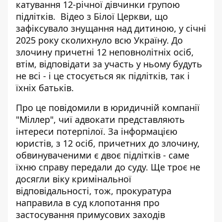
катування 12-річної дівчинки групою
підлітків. Відео з Білої Церкви, що
зафіксувало
знущання над дитиною
, у січні
2025 року сколихнуло всю Україну. До
злочину причетні 12 неповнолітніх осіб,
втім, відповідати за участь у ньому будуть
не всі - і це стосується як підлітків, так і
їхніх батьків.
Про це повідомили
в юридичній компанії
"Міллер"
, чиї адвокати представляють
інтереси потерпілої. За інформацією
юристів, з 12 осіб, причетних до злочину,
обвинуваченими є двоє підлітків - саме
їхню справу передали до суду. Ще троє не
досягли віку кримінальної
відповідальності, тож, прокуратура
направила в суд клопотання про
застосування примусових заходів