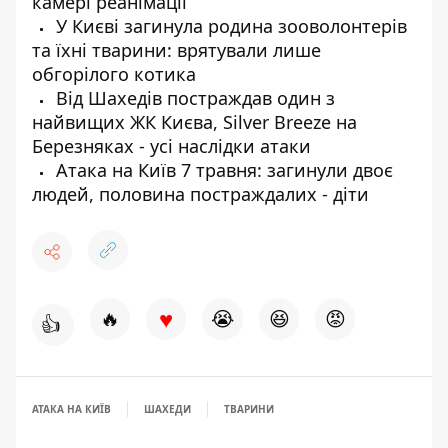
камері реанімації
У Києві загинула родина зооволонтерів
та їхні тварини: врятували лише
обгорілого котика
Від Шахедів постраждав один з
найвищих ЖК Києва, Silver Breeze на
Березняках - усі наслідки атаки
Атака на Київ 7 травня: загинули двоє
людей, половина постраждалих - діти
♥
🔥
😭
😆
😡
👍
АТАКА НА КИЇВ
ШАХЕДИ
ТВАРИНИ