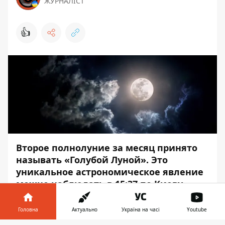
ЖУРНАЛІСТ
👍
Второе полнолуние за месяц принято
называть «Голубой Луной». Это
уникальное астрономическое явление
можно наблюдать в 15:37 по Киеву.
В субботу, 31 марта, можно будет
Головна
Актуально
Україна на часі
Youtube
наблюдать второе полнолуние за месяц.