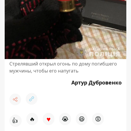
Стрелявший открыл огонь по дому погибшего
мужчины, чтобы его напугать
Артур Дубровенко
♥
🔥
😭
😆
😡
👍