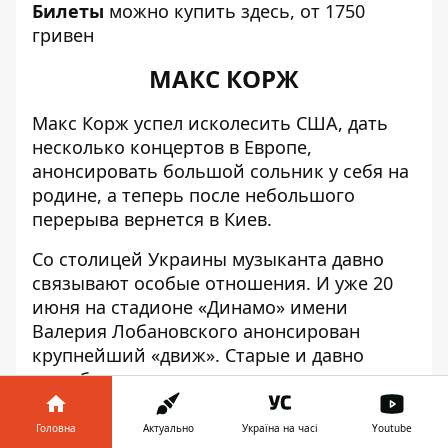
Билеты
можно купить
здесь
, от 1750
гривен
МАКС КОРЖ
Макс Корж успел исколесить США, дать
несколько концертов в Европе,
анонсировать большой сольник у себя на
родине, а теперь после небольшого
перерыва вернется в Киев.
Со столицей Украины музыканта давно
связывают особые отношения. И уже 20
июня на стадионе «Динамо» имени
Валерия Лобановского анонсирован
крупнейший «движ». Старые и давно
полюбившиеся хиты, ну и, конечно, новая
музыка любимого исполнителя. Такой
концерт просто невозможно пропустить.
Головна
Актуально
Україна на часі
Youtube