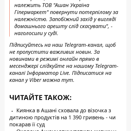
належить ТОВ "Ашан Україна
Гіпермаркет" повернути потерпілому за
належністю. Запобіжний захід у вигляді
домашнього арешту слід скасувати", -
наголосили у суді.
Підписуйтесь на наш
Telegram-канал
, щоб
не пропустити важливих новин. За
новинами в режимі онлайн прямо в
месенджері слідкуйте на нашому Telegram-
каналі
Інформатор Live
. Підписатися на
канал у Viber можна
тут
.
ЧИТАЙТЕ ТАКОЖ:
Киянка в Ашані сховала до візочка з
дитиною продуктів на 1 390 гривень - чи
покарав її суд