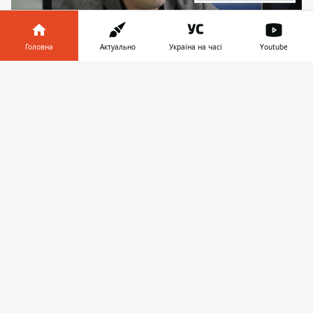
Головна
Актуально
Україна на часі
Youtube
Фірсова підозрюють у необґрунтованному
Інформатор у
Завантажити
надбанні нерухомості
телефоні
👉
Спеціалізована антикорупційна
прокуратура просить суд конфіскувати
майно, яке належить київському митнику
Руслану Фірсову. Він проходить у справі
щодо можливо незаконного набуття
великої кількості нерухомості в передмісті
Києва. У 2019 році Фірсов обіймав посаду
виконувача директора Департаменту
організації протидії митним
правопорушенням та міжнародної
взаємодії
Державної фіскальної служби
(ДФС)
.