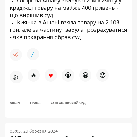
Охорона Ашану звинуватили киянку у
крадіжці товару на майже 400 гривень -
що вирішив суд
Киянка в Ашані взяла товару на 2 103
грн, але за частину "забула" розрахуватися
- яке покарання обрав суд
♥
🔥
😭
😆
😡
👍
АШАН
ГРОШІ
СВЯТОШИНСКИЙ СУД
03:03, 29 березня 2024