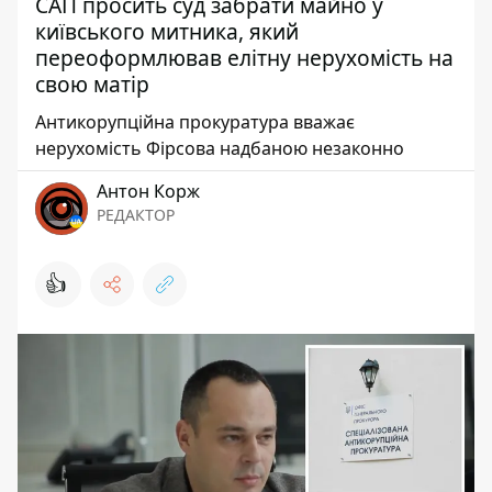
САП просить суд забрати майно у
київського митника, який
переоформлював елітну нерухомість на
свою матір
Антикорупційна прокуратура вважає
нерухомість Фірсова надбаною незаконно
Антон Корж
РЕДАКТОР
👍