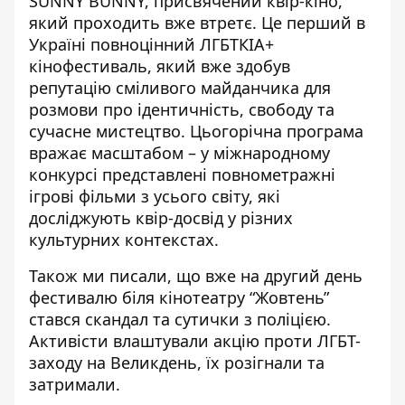
SUNNY BUNNY
,
присвячений квір-кін
о,
який проходить вже втретє. Це перший в
Україні повноцінний ЛГБТКІА+
кінофестиваль, який вже здобув
репутацію сміливого майданчика для
розмови про ідентичність, свободу та
сучасне мистецтво. Цьогорічна програма
вражає масштабом – у міжнародному
конкурсі представлені повнометражні
ігрові фільми з усього світу, які
досліджують квір-досвід у різних
культурних контекстах.
Також ми писали, що вже на другий день
фестивалю біля кінотеатру “Жовтень”
стався скандал
та сутички з поліцією
.
Активісти влаштували акцію проти ЛГБТ-
заходу на Великдень, їх розігнали та
затримали.