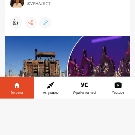
ЖУРНАЛІСТ
👍
Головна
Актуально
Україна на часі
Youtube
Інформатор у
Завантажити
Премія SABRE Awards вважається справжнім
телефоні
👉
Оскаром у галузі PR та брендингу
ДТЕК отримав перемогу на престижній