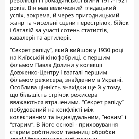
революції і громадянської війни 1917-1921
років. Він мав величезний глядацький
успіх, зокрема, й через пригодницький
жанр та чисельні сцени перестрілок, бійок
і баталій за участі сотень статистів,
кавалерії та артилерії.
“Секрет рапіду”, який вийшов у 1930 році
на Київській кінофабриці, є першим
фільмом Павла Долини у колекції
Довженко-Центру і взагалі першим
фільмом режисера, знайденим в Україні.
Особлива цінність знахідки ще й у тому,
що більшість стрічок режисера
вважаються втраченими. “Секрет рапіду”
побудований на конфлікті між
колективним та індивідуальним, “новим” і
“старим”. В його основі - приховування
старим робітником таємниці обробки