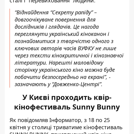
сталі і “перевиховання” людини.
“Віднайдення “Секрету рапіду” –
довгоочікуване повернення для
дослідників і глядачів. Це нагода
переглянути український кіноканон і
познайомитися з творчістю одного з
ключових авторів часів ВУФКУ не лише
через тексти кінокритичної і кінознавчої
літератури. Нарешті маловідому
сторінку українського кіно можна буде
побачити безпосередньо на екрані”, -
зазначають у “Довженко-Центрі”.
У Києві проходить квір-
кінофестиваль Sunny Bunny
Як повідомляв Інформатор, з 18 по 25
квітня у столиці триватиме
кінофестиваль