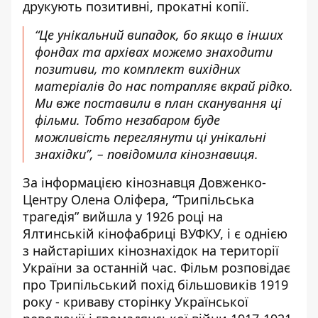
друкують позитивні, прокатні копії.
“Це унікальний випадок, бо якщо в інших
фондах та архівах можемо знаходити
позитиви, то комплект вихідних
матеріалів до нас потрапляє вкрай рідко.
Ми вже поставили в план сканування ці
фільми. Тобто незабаром буде
можливість переглянути ці унікальні
знахідки”, – повідомила кінознавиця.
За інформацією кінознавця Довженко-
Центру Олена Оліфера, “Трипільська
трагедія” вийшла у 1926 році на
Ялтинській кінофабриці ВУФКУ, і є однією
з найстаріших кінознахідок на території
України за останній час. Фільм розповідає
про Трипільський похід більшовиків 1919
року - криваву сторінку Української