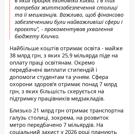
в яких працює економіка Києва. І в тих
потребах життєзабезпечення столиці
та її мешканців. Важливо, щоб фінансово
забезпеченими були найважливіші сфери і
проєкти”, - прокоментував ухвалення
бюджету Кличко.
Найбільше коштів отримає освіта - майже
38 млрд грн, з яких 25,9 мільярда піде на
оплату праці освітянам. Окремо
передбачені виплати стипендій і
допомоги студентам та учням. Сфера
охорони здоров’я отримає понад 7 млрд
грн, з яких більшість скерується на
підтримку працівників медзакладів.
Близько 21 млрд грн отримає транспортна
галузь столиці, зокрема, на розвиток
метро передбачено 7 мільярдів. На
соціальний захист у 2026 році планують