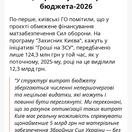
бюджета-2026
По-перше, київські ГО помітили, що у
проєкті обмежене фінансування
матзабезпечення Сил оборони. На
програму "Захисник Києва",
кажуть у
ініціативі "Гроші на ЗСУ"
, передбачено
лише 124,3 млн грн у той час, як у
поточному, 2025-му, році на це виділили
12,3 млрд грн.
"У структурі витрат бюджету
зберігаються численні непершочергові
та нецільові видатки, які можуть і
повинні бути переглянуті. Ми переконані,
що за рахунок оптимізації таких витрат
Київ має реальну можливість спрямувати
щонайменше 5 млрд грн на матеріальне
забезпечення Збройних Сил України — без