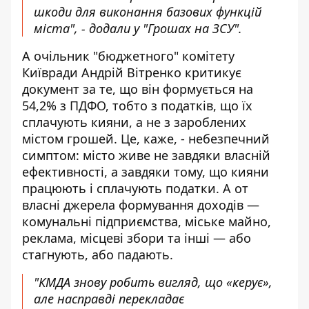
шкоди для виконання базових функцій
міста", - додали у "Грошах на ЗСУ".
А очільник "бюджетного" комітету
Київради
Андрій Вітренко критикує
документ
за те, що він формується на
54,2% з ПДФО, тобто з податків, що їх
сплачують кияни, а не з зароблених
містом грошей. Це, каже, - небезпечний
симптом: місто живе не завдяки власній
ефективності, а завдяки тому, що кияни
працюють і сплачують податки. А от
власні джерела формування доходів —
комунальні підприємства, міське майно,
реклама, місцеві збори та інші — або
стагнують, або падають.
"КМДА знову робить вигляд, що «керує»,
але насправді перекладає