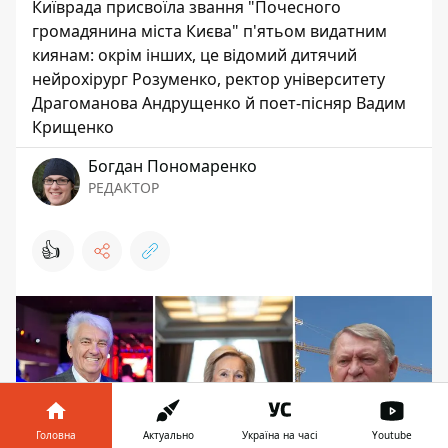
Київрада присвоїла звання "Почесного
громадянина міста Києва" п'ятьом видатним
киянам: окрім інших, це відомий дитячий
нейрохірург Розуменко, ректор університету
Драгоманова Андрущенко й поет-пісняр Вадим
Крищенко
Богдан Пономаренко
РЕДАКТОР
👍
Головна
Актуально
Україна на часі
Youtube