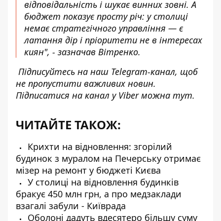
відповідальність і шукає винних зовні. А
бюджет показує просту річ: у столиці
немає стратегічного управління — є
латання дір і пріоритети не в інтересах
киян", - зазначав Вітренко.
Підписуйтесь на наш
Telegram-канал
, щоб
не пропустити важливих новин.
Підписатися на канал у Viber можна
тут
.
ЧИТАЙТЕ ТАКОЖ:
Крихти на відновлення: згорілий
будинок з муралом на Печерську отримає
мізер на ремонт у бюджеті Києва
У столиці на відновлення будинків
бракує 450 млн грн, а про медзаклади
взагалі забули - Київрада
Оболоні дадуть вдесятеро більшу суму