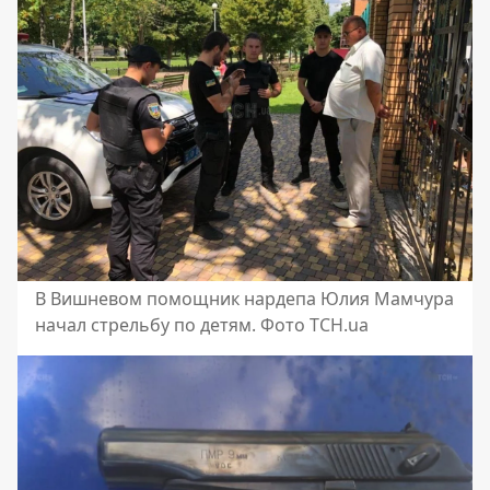
В Вишневом помощник нардепа Юлия Мамчура
начал стрельбу по детям. Фото ТСН.ua