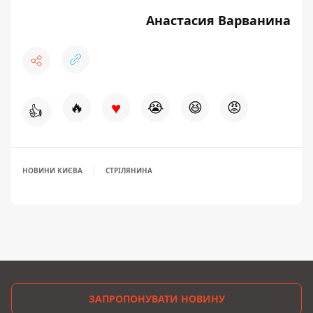
Анастасия Варванина
♥
🔥
😭
😆
😡
👍
НОВИНИ КИЄВА
СТРІЛЯНИНА
ЗАПРОПОНУВАТИ НОВИНУ