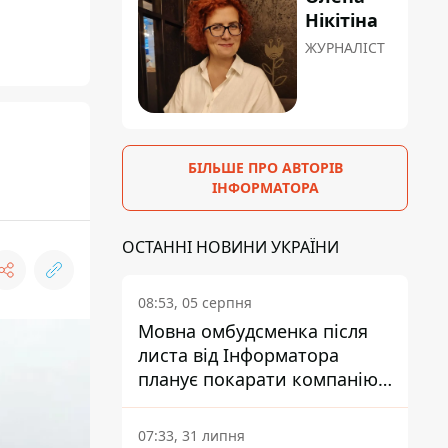
Нікітіна
ЖУРНАЛІСТ
БІЛЬШЕ ПРО АВТОРІВ
ІНФОРМАТОРА
ОСТАННІ НОВИНИ УКРАЇНИ
08:53, 05 серпня
Мовна омбудсменка після
листа від Інформатора
планує покарати компанію-
підрядника ПриватБанку
07:33, 31 липня