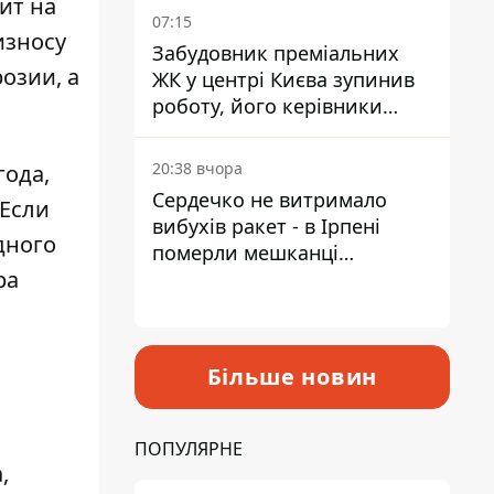
ит на
07:15
износу
Забудовник преміальних
озии, а
ЖК у центрі Києва зупинив
роботу, його керівники
втекли з України - Bihus.info
20:38 вчора
года,
Сердечко не витримало
 Если
вибухів ракет - в Ірпені
дного
померли мешканці
ра
притулку для собак з
інвалідністю
Більше новин
ПОПУЛЯРНЕ
,