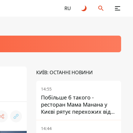
RU
КИЇВ: ОСТАННІ НОВИНИ
14:55
Побільше б такого -
ресторан Мама Манана у
Києві рятує перехожих від
спеки
14:44