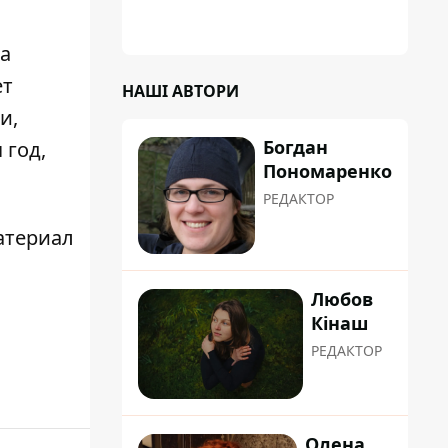
ua
ет
НАШІ АВТОРИ
и,
Богдан
 год,
Пономаренко
РЕДАКТОР
атериал
Любов
Кінаш
РЕДАКТОР
Олена