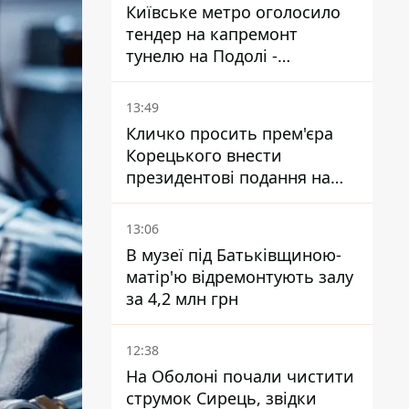
Київське метро оголосило
тендер на капремонт
тунелю на Подолі -
триватиме майже два роки
13:49
Кличко просить прем'єра
Корецького внести
президентові подання на
звільнення володаря
Троєщини Бахматова
13:06
В музеї під Батьківщиною-
матір'ю відремонтують залу
за 4,2 млн грн
12:38
На Оболоні почали чистити
струмок Сирець, звідки