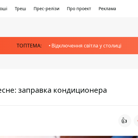
оші
Треш
Прес-релізи
Про проект
Реклама
ТОПТЕМА:
Відключення світла у столиці
есне: заправка кондиционера
👍