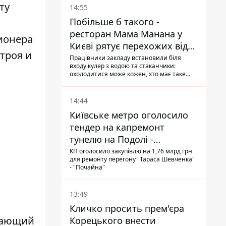
ту
14:55
Побільше б такого -
ресторан Мама Манана у
ционера
Києві рятує перехожих від
строя и
спеки
Працівники закладу встановили біля
входу кулер з водою та стаканчики:
охолодитися може кожен, хто має таке
бажання
14:44
Київське метро оголосило
тендер на капремонт
тунелю на Подолі -
триватиме майже два роки
КП оголосило закупівлю на 1,76 млрд грн
для ремонту перегону "Тараса Шевченка"
- "Почайна"
13:49
Кличко просить прем'єра
упающий
Корецького внести