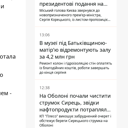
президентові подання на
ли
звільнення володаря
Міський голова Києва звернувся до
новопризначеного прем'єр-міністра,
Троєщини Бахматова
Сергія Корецького, із листом-пропозицією
щодо звільнення голови Деснянської РДА
Максима Бахматова
13:06
В музеї під Батьківщиною-
матір'ю відремонтують залу
ботала
за 4,2 млн грн
Ремонт колон і гідроізоляцію стін оплатять
із благодійних коштів, роботи завершать
до кінця серпня
го
12:38
ем -
На Оболоні почали чистити
струмок Сирець, звідки
нафтопродукти потрапляли
до озер
КП "Плесо" викошує забруднений очерет і
обстежує береги Сирецького струмка на
Оболоні