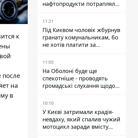
нафтопродукти потрапляли
до озер
11:21
Під Києвом чоловік жбурнув
ится к
гранату комунальникам, бо
не хотів платити за
ены
квитанціями
овой
11:05
На Оболоні буде ще
 после
спекотніше - проводять
яет на
громадські слухання щодо
храму УГКЦ на Північній
му в
10:10
У Києві затримали крадія-
невдаху, який спалив чужий
мотоцикл заради вмісту
багажника