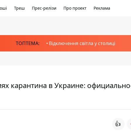
оші
Треш
Прес-релізи
Про проект
Реклама
ТОПТЕМА:
Відключення світла у столиці
виях карантина в Украине: официально
👍