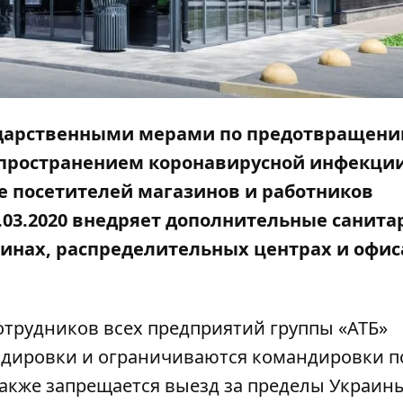
сударственными мерами по предотвращен
спространением коронавирусной инфекци
ье посетителей магазинов и работников
.03.2020 внедряет дополнительные санита
зинах, распределительных центрах и офис
отрудников всех предприятий группы «АТБ»
дировки и ограничиваются командировки п
Также запрещается выезд за пределы Украин