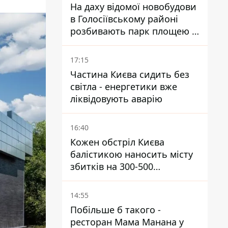
На даху відомої новобудови
в Голосіївському районі
розбивають парк площею в
гектар
17:15
Частина Києва сидить без
світла - енергетики вже
ліквідовують аварію
16:40
Кожен обстріл Києва
балістикою наносить місту
збитків на 300-500
мільйонів - Петро
Пантелеєв
14:55
Побільше б такого -
ресторан Мама Манана у