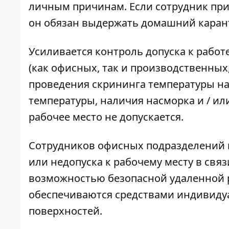
личным причинам. Если сотрудник при
он обязан выдержать домашний карант
Усиливается контроль допуска к работ
(как офисных, так и производственны
проведения скрининга температуры на
температуры, наличия насморка и / ил
рабочее место не допускается.
Сотрудников офисных подразделений п
или недопуска к рабочему месту в свя
возможностью безопасной удаленной р
обеспечиваются средствами индивиду
поверхностей.