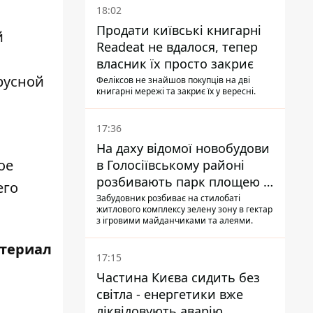
18:02
Продати київські книгарні
й
Readeat не вдалося, тепер
власник їх просто закриє
русной
Феліксов не знайшов покупців на дві
книгарні мережі та закриє їх у вересні.
17:36
На даху відомої новобудови
ое
в Голосіївському районі
розбивають парк площею в
его
гектар
Забудовник розбиває на стилобаті
житлового комплексу зелену зону в гектар
з ігровими майданчиками та алеями.
териал
17:15
Частина Києва сидить без
світла - енергетики вже
ліквідовують аварію