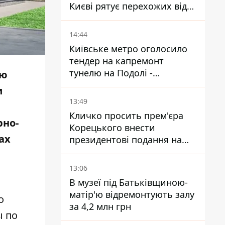
Києві рятує перехожих від
спеки
14:44
Київське метро оголосило
тендер на капремонт
тунелю на Подолі -
ию
триватиме майже два роки
и
13:49
Кличко просить прем'єра
рно-
Корецького внести
ах
президентові подання на
звільнення володаря
Троєщини Бахматова
13:06
В музеї під Батьківщиною-
матір'ю відремонтують залу
о
за 4,2 млн грн
ы по