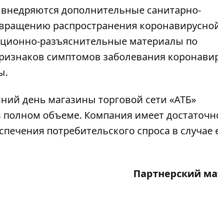
» внедряются дополнительные санитарно-
твращению распространения коронавирусно
ационно-разъяснительные материалы по
признаков симптомов заболевания коронави
ы.
шний день магазины торговой сети «АТБ»
в полном объеме. Компания имеет достаточн
спечения потребительского спроса в случае 
Партнерский ма