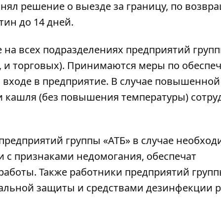
нял решение о выезде за границу, по возв
ин до 14 дней.
е на всех подразделениях предприятий групп
х, и торговых). Принимаются меры по обесп
 входе в предприятие. В случае повышенной
и кашля (без повышения температуры) сотру
редприятий группы «АТБ» в случае необход
зи с признаками недомогания, обеспечат
аботы. Также работники предприятий групп
альной защиты и средствами дезинфекции 