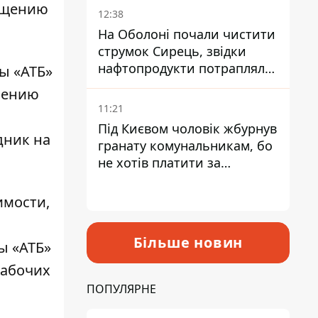
ращению
12:38
На Оболоні почали чистити
струмок Сирець, звідки
нафтопродукти потрапляли
ы «АТБ»
до озер
ечению
11:21
Під Києвом чоловік жбурнув
дник на
гранату комунальникам, бо
не хотів платити за
квитанціями
имости,
Більше новин
ы «АТБ»
рабочих
ПОПУЛЯРНЕ