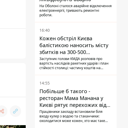
На Оболоні сталося аварійне відключення
електроенергії, тривають ремонтні
роботи.
16:40
Кожен обстріл Києва
балістикою наносить місту
збитків на 300-500
мільйонів - Петро
Заступник голови КМДА розповів про
вартість наслідків ракетних ударів і план
Пантелеєв
стійкості столиці: частину коштів на
підготовку до зими місто ще не знайшло,
а кожен обстріл вимиває з казни міста ще
більше коштів
14:55
Побільше б такого -
ресторан Мама Манана у
Києві рятує перехожих від
спеки
Працівники закладу встановили біля
входу кулер з водою та стаканчики:
охолодитися може кожен, хто має таке
бажання