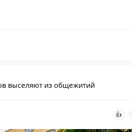
тов выселяют из общежитий
👍