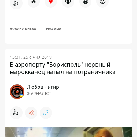
♥
🔥
😭
😆
😡
👍
НОВИНИ КИЄВА
РЕКЛАМА
13:31, 25 січня 2019
В аэропорту "Борисполь" нервный
марокканец напал на пограничника
Любов Чигир
ЖУРНАЛІСТ
👍