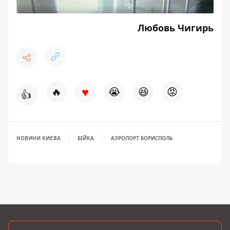
Любовь Чигирь
♥
🔥
😭
😆
😡
👍
НОВИНИ КИЄВА
БІЙКА
АЭРОПОРТ БОРИСПОЛЬ