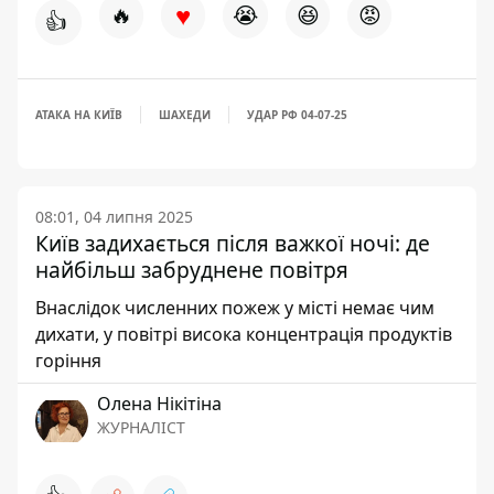
♥
🔥
😭
😆
😡
👍
АТАКА НА КИЇВ
ШАХЕДИ
УДАР РФ 04-07-25
08:01, 04 липня 2025
Київ задихається після важкої ночі: де
найбільш забруднене повітря
Внаслідок численних пожеж у місті немає чим
дихати, у повітрі висока концентрація продуктів
горіння
Олена Нікітіна
ЖУРНАЛІСТ