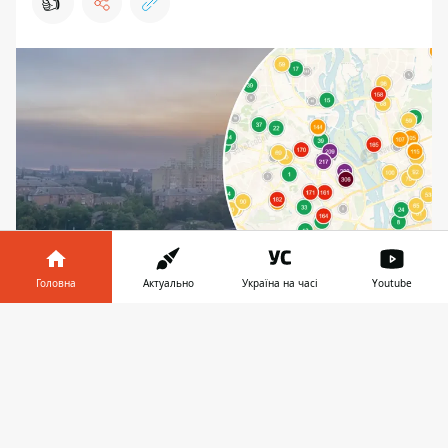
👍
Головна
Актуально
Україна на часі
Youtube
Через пожежі до повітря потраляє влика
кількість частинок сажі, сірчана кислота та інші
Інформатор у
Завантажити
небезпечні канцерогени
телефоні
👉
Зранку 4 липня 2025 року різні райони
Києва огорнуті чорним димом, на вулицях
важко дихати. Через численні