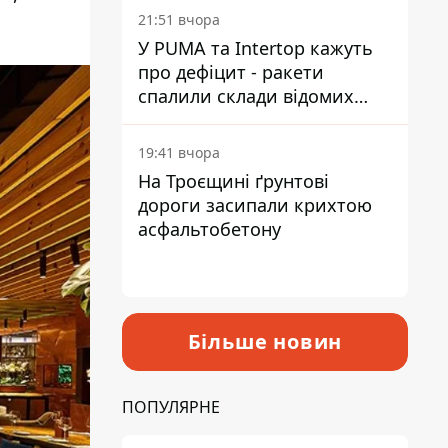
на територію
21:51 вчора
У PUMA та Intertop кажуть
про дефіцит - ракети
спалили склади відомих
брендів
19:41 вчора
На Троєщині ґрунтові
дороги засипали крихтою
асфальтобетону
Більше новин
ПОПУЛЯРНЕ