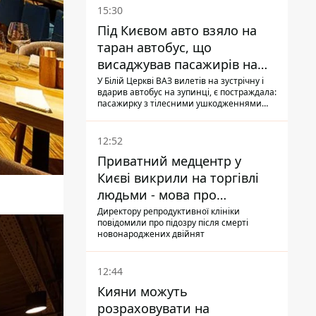
15:30
Під Києвом авто взяло на
таран автобус, що
висаджував пасажирів на
зупинці - пасажирка в
У Білій Церкві ВАЗ вилетів на зустрічну і
вдарив автобус на зупинці, є постраждала:
лікарні
пасажирку з тілесними ушкодженнями
забрали на "швидкій" до лікарні
12:52
Приватний медцентр у
Києві викрили на торгівлі
людьми - мова про
сурогатне материнство
Директору репродуктивної клініки
повідомили про підозру після смерті
новонароджених двійнят
12:44
Кияни можуть
розраховувати на