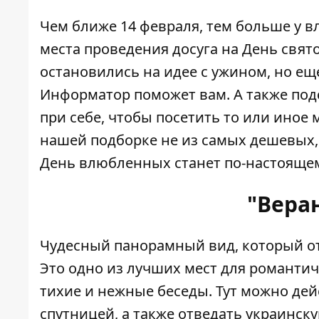
Чем ближе 14 февраля, тем больше у 
места проведения досуга на День свято
остановились на идее с ужином, но еще
Информатор
поможет вам. А также под
при себе, чтобы посетить то или иное 
нашей подборке не из самых дешевых, 
День влюбленных станет по-настояще
"Вера
Чудесный панорамный вид, который отк
Это одно из лучших мест для романтич
тихие и нежные беседы. Тут можно дей
спутницей, а также отведать украинск