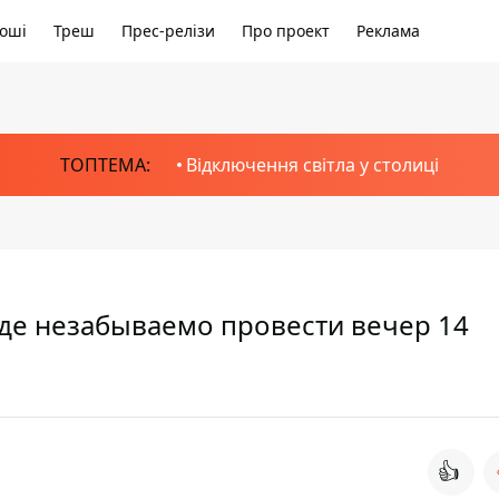
оші
Треш
Прес-релізи
Про проект
Реклама
ТОПТЕМА:
Відключення світла у столиці
где незабываемо провести вечер 14
👍