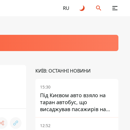
RU
КИЇВ: ОСТАННІ НОВИНИ
15:30
Під Києвом авто взяло на
таран автобус, що
висаджував пасажирів на
зупинці - пасажирка в
лікарні
12:52