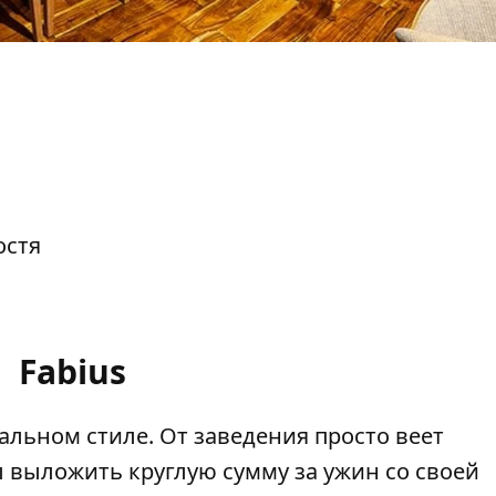
остя
Fabius
альном стиле. От заведения просто веет
 выложить круглую сумму за ужин со своей