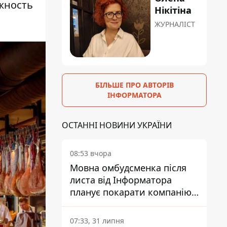
ожность
Нікітіна
ЖУРНАЛІСТ
БІЛЬШЕ ПРО АВТОРІВ
ІНФОРМАТОРА
ОСТАННІ НОВИНИ УКРАЇНИ
08:53 вчора
Мовна омбудсменка після
листа від Інформатора
планує покарати компанію-
підрядника ПриватБанку
07:33, 31 липня