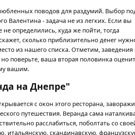
влюбленных поводов для раздумий. Выбор по
го Валентина - задача не из легких. Если вы
 не определились, куда же пойти, тогда
скажет, сколько приблизительно денег нужн
место из нашего списка. Отметим, заведения 
но поверьте, ваша вторая половинка оценит
му вашим.
нда на Днепре"
рывается с окон этого ресторана, заворажи
еского путешествия. Веранда сама наталкив
ствительно расслабиться, поболтать со свое
ую, итальянскую, скандинавскую, французску