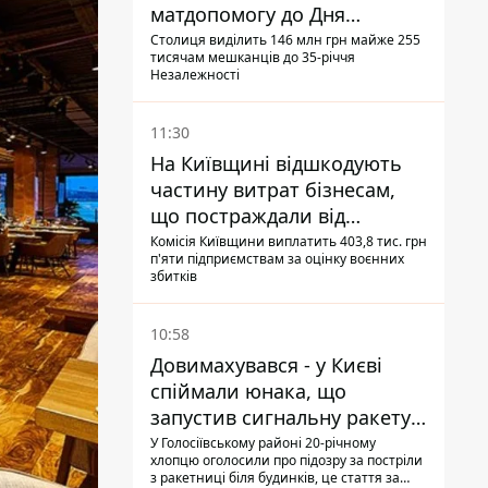
матдопомогу до Дня
незалежності - кому її
Столиця виділить 146 млн грн майже 255
тисячам мешканців до 35-річчя
дадуть
Незалежності
11:30
На Київщині відшкодують
частину витрат бізнесам,
що постраждали від
прильотів ракет
Комісія Київщини виплатить 403,8 тис. грн
п'яти підприємствам за оцінку воєнних
збитків
10:58
Довимахувався - у Києві
спіймали юнака, що
запустив сигнальну ракету,
аби потішити дівчат
У Голосіївському районі 20-річному
хлопцю оголосили про підозру за постріли
з ракетниці біля будинків, це стаття за