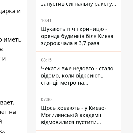
запустив сигнальну ракету,
дарка и
аби потішити дівчат
10:41
Шукають піч і криницю -
оренда будинків біля Києва
о иметь
здорожчала в 3,7 раза
в
 и
08:15
Чекати вже недовго - стало
відомо, коли відкриють
станції метро на
Виноградарі
07:30
вает.
Щось ховають - у Києво-
ает на
Могилянській академії
й
відмовилися пустити
комісію з охорони пам'яток
ю,