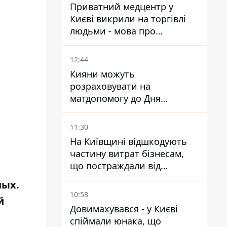
Приватний медцентр у
Києві викрили на торгівлі
людьми - мова про
сурогатне материнство
12:44
Кияни можуть
розраховувати на
матдопомогу до Дня
незалежності - кому її
дадуть
11:30
На Київщині відшкодують
частину витрат бізнесам,
що постраждали від
прильотів ракет
ных.
10:58
й
Довимахувався - у Києві
спіймали юнака, що