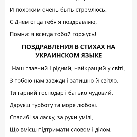
И похожим очень быть стремлюсь.
С Днем отца тебя я поздравляю,
Помни: я всегда тобой горжусь!
ПОЗДРАВЛЕНИЯ В СТИХАХ НА
УКРАИНСКОМ ЯЗЫКЕ
Наш славний і рідний, найкращий у світі,
З тобою нам завжди і затишно й світло.
Ти гарний господар і батько чудовий,
Даруєш турботу та море любові.
Спасибі за ласку, за руки умілі,
Що вмієш підтримати словом і ділом.