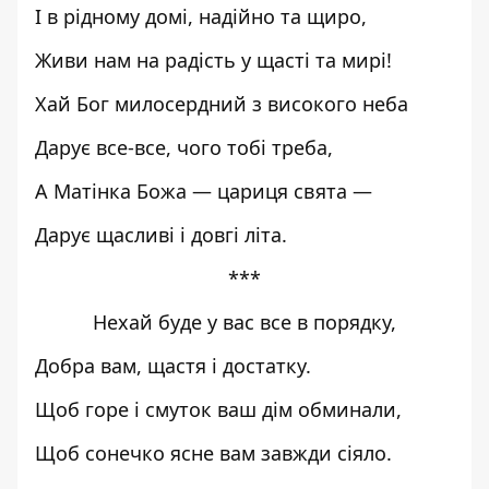
І в рідному домі, надійно та щиро,
Живи нам на радість у щасті та мирі!
Хай Бог милосердний з високого неба
Дарує все-все, чого тобі треба,
А Матінка Божа — цариця свята —
Дарує щасливі і довгі літа.
***
Нехай буде у вас все в порядку,
Добра вам, щастя і достатку.
Щоб горе і смуток ваш дім обминали,
Щоб сонечко ясне вам завжди сіяло.