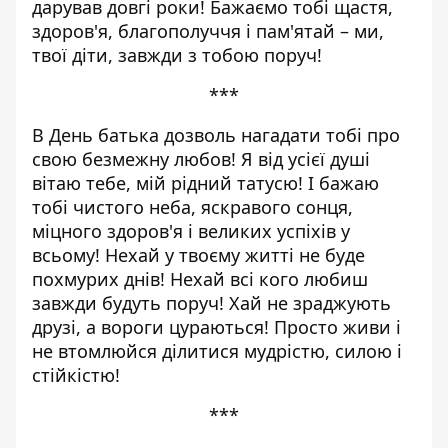
дарував довгі роки! Бажаємо тобі щастя,
здоров'я, благополуччя і пам'ятай – ми,
твої діти, завжди з тобою поруч!
***
В День батька дозволь нагадати тобі про
свою безмежну любов! Я від усієї душі
вітаю тебе, мій рідний татусю! І бажаю
тобі чистого неба, яскравого сонця,
міцного здоров'я і великих успіхів у
всьому! Нехай у твоєму житті не буде
похмурих днів! Нехай всі кого любиш
завжди будуть поруч! Хай не зраджують
друзі, а вороги цураються! Просто живи і
не втомлюйся ділитися мудрістю, силою і
стійкістю!
***