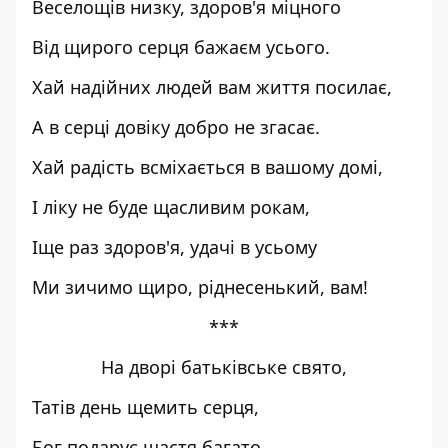
Веселощів низку, здоров'я міцного
Від щирого серця бажаєм усього.
Хай надійних людей вам життя посилає,
А в серці довіку добро не згасає.
Хай радість всміхається в вашому домі,
І ліку не буде щасливим рокам,
Іще раз здоров'я, удачі в усьому
Ми зичимо щиро, ріднесенький, вам!
***
На дворі батьківське свято,
Татів день щемить серця,
Бог подарує щастя багато,