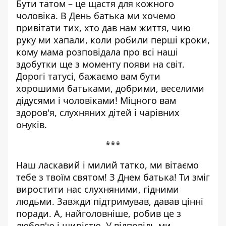
Бути татом – це щастя для кожного
чоловіка. В День батька ми хочемо
привітати тих, хто дав нам життя, чию
руку ми хапали, коли робили перші кроки,
кому мама розповідала про всі наші
здобутки ще з моменту появи на світ.
Дорогі татусі, бажаємо вам бути
хорошими батьками, добрими, веселими
дідусями і чоловіками! Міцного вам
здоров'я, слухняних дітей і чарівних
онуків.
***
Наш ласкавий і милий татко, ми вітаємо
тебе з твоїм святом! З Днем батька! Ти зміг
виростити нас слухняними, гідними
людьми. Завжди підтримував, давав цінні
поради. А, найголовніше, робив це з
любов'ю і щирістю. У відповідь ми