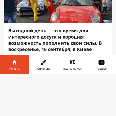
Выходной день — это время для
интересного досуга и хорошая
возможность пополнить свои силы. В
воскресенье, 16 сентября, в Киеве
пройдет множество интересных
развлекательных мероприятий,
которые помогут собрать достаточно
Головна
Актуально
Україна на часі
Youtube
эмоций перед началом рабочей
Інформатор у
недели.
Завантажити
телефоні
👉
Информатор
подготовил для вас самые
лучшие события этого дня.
KYIV BEER FEST