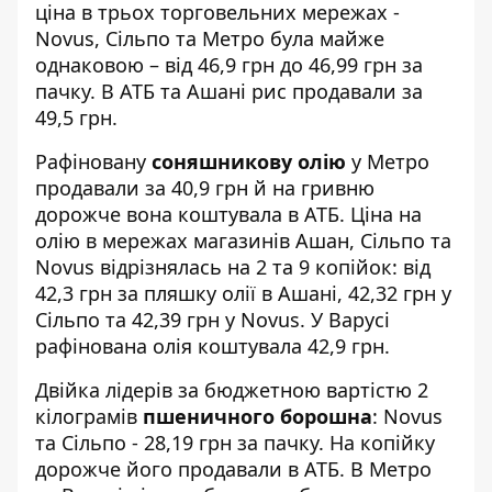
ціна в трьох торговельних мережах -
Novus, Сільпо та Метро була майже
однаковою – від 46,9 грн до 46,99 грн за
пачку. В АТБ та Ашані рис продавали за
49,5 грн.
Рафіновану
соняшникову олію
у Метро
продавали за 40,9 грн й на гривню
дорожче вона коштувала в АТБ. Ціна на
олію в мережах магазинів Ашан, Сільпо та
Novus відрізнялась на 2 та 9 копійок: від
42,3 грн за пляшку олії в Ашані, 42,32 грн у
Сільпо та 42,39 грн у Novus. У Варусі
рафінована олія коштувала 42,9 грн.
Двійка лідерів за бюджетною вартістю 2
кілограмів
пшеничного борошна
: Novus
та Сільпо - 28,19 грн за пачку. На копійку
дорожче його продавали в АТБ. В Метро