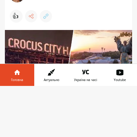
👍
Головна
Актуально
Україна на часі
Youtube
Інформатор у
Завантажити
телефоні
👉
СБУ буде слідкувати за повідомленнями у
соцмережах
У столиці або скасують масові заходи, або
суттєво обмежать після заяв з боку росії