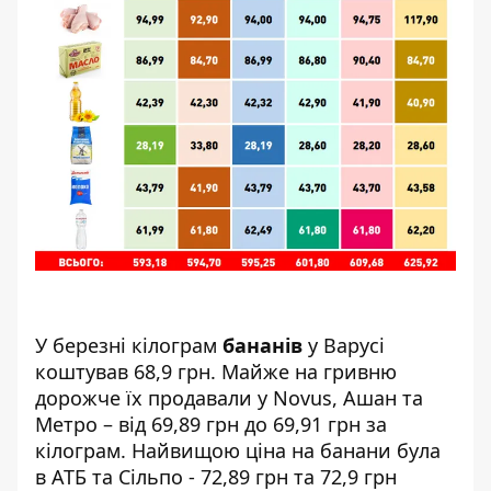
У березні кілограм
бананів
у Варусі
коштував 68,9 грн. Майже на гривню
дорожче їх продавали у Novus, Ашан та
Метро – від 69,89 грн до 69,91 грн за
кілограм. Найвищою ціна на банани була
в АТБ та Сільпо - 72,89 грн та 72,9 грн