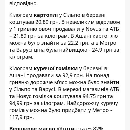
відповідно.
Кілограм
картоплі
у Сільпо в березні
коштував 20,89 грн. З невеликим відривом
у 1 гривню овоч продавали у Novus та АТБ
– 21,89 грн за кілограм. В Ашані картоплю
можна було знайти за 22,2 грн, а в Метро
та Варусі ціна була найвищою - 24,9 грн за
кілограм.
Кілограм
курячої гомілки
у березні в
Ашані продавали за 92,9 грн. На понад
гривню дорожче м’ясо можна було знайти
у Сільпо та Варусі. В мережі магазинів АТБ
та Новус гомілка коштувала 94,75 грн та
94,99 грн за кілограм. Найдорожчу курячу
гомілку можна було придбати у Метро -
117,9 грн.
Вершкове масло
«Яготинське» 82%