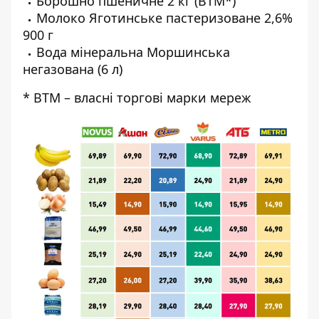
Борошно пшеничне 2 кг (ВТМ*)
Молоко Яготинське пастеризоване 2,6%
900 г
Вода мінеральна Моршинська
негазована (6 л)
* ВТМ – власні торгові марки мереж