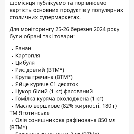
щомісяця публікуємо та порівнюємо
вартість основних продуктів у популярних
столичних супермаркетах.
Для моніторингу 25-26 березня 2024 року
були обрані такі товари:
Банан
Картопля
Цибуля
Рис довгий (ВТМ*)
Крупа гречана (ВТМ*)
Яйце куряче С1 десяток
Цукор білий (1 кг) фасований
Гомілка куряча охолоджена (1 кг)
Масло вершкове (82% жирності, 180 г)
ТМ Яготинське
Олія соняшникова рафінована 850 мл
(ВТМ*)