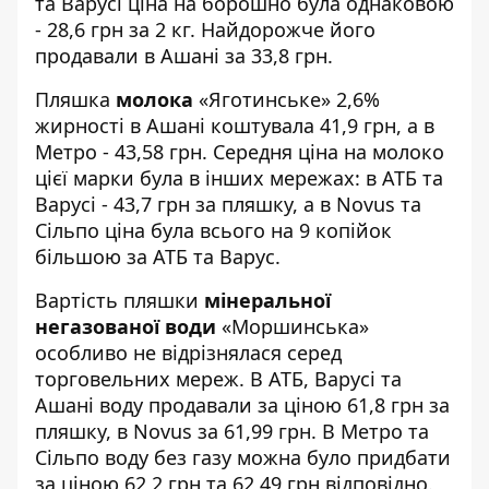
та Варусі ціна на борошно була однаковою
- 28,6 грн за 2 кг. Найдорожче його
продавали в Ашані за 33,8 грн.
Пляшка
молока
«Яготинське» 2,6%
жирності в Ашані коштувала 41,9 грн, а в
Метро - 43,58 грн. Середня ціна на молоко
цієї марки була в інших мережах: в АТБ та
Варусі - 43,7 грн за пляшку, а в Novus та
Сільпо ціна була всього на 9 копійок
більшою за АТБ та Варус.
Вартість пляшки
мінеральної
негазованої води
«Моршинська»
особливо не відрізнялася серед
торговельних мереж. В АТБ, Варусі та
Ашані воду продавали за ціною 61,8 грн за
пляшку, в Novus за 61,99 грн. В Метро та
Сільпо воду без газу можна було придбати
за ціною 62,2 грн та 62,49 грн відповідно.