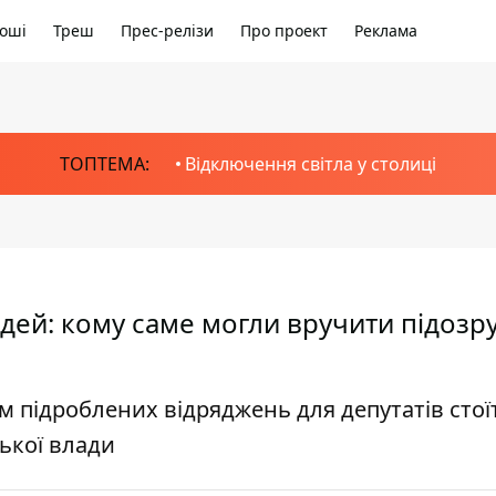
оші
Треш
Прес-релізи
Про проект
Реклама
ТОПТЕМА:
Відключення світла у столиці
дей: кому саме могли вручити підозру
м підроблених відряджень для депутатів стої
ької влади