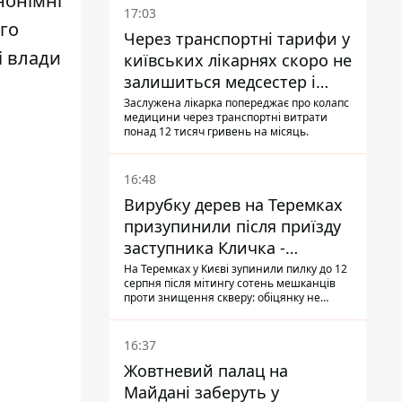
нонімні
17:03
го
Через транспортні тарифи у
і влади
київських лікарнях скоро не
залишиться медсестер і
санітарок - професор
Заслужена лікарка попереджає про колапс
медицини через транспортні витрати
Голубовська
понад 12 тисяч гривень на місяць.
16:48
Вирубку дерев на Теремках
призупинили після приїзду
заступника Кличка -
почався діалог
На Теремках у Києві зупинили пилку до 12
серпня після мітингу сотень мешканців
проти знищення скверу: обіцянку не
поновлювати роботи дав особисто
заступник Кличка, Петро Пантелеєв, що
прибув налагодити комунікацію
16:37
Жовтневий палац на
Майдані заберуть у