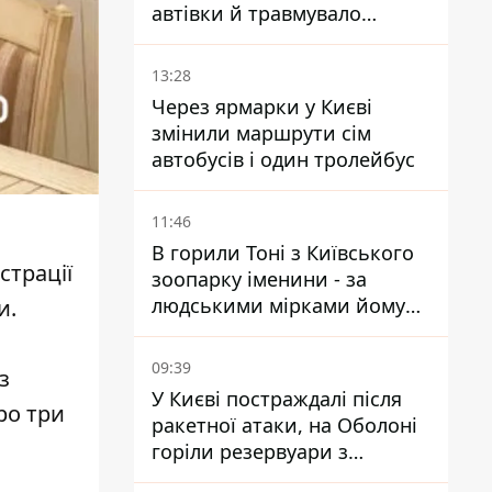
автівки й травмувало
людину - подробиці
13:28
Через ярмарки у Києві
змінили маршрути сім
автобусів і один тролейбус
11:46
В горили Тоні з Київського
страції
зоопарку іменини - за
людськими мірками йому
и.
вже понад 90 років
09:39
з
У Києві постраждалі після
ро три
ракетної атаки, на Оболоні
горіли резервуари з
паливом