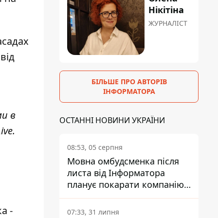
Нікітіна
ЖУРНАЛІСТ
асадах
від
БІЛЬШЕ ПРО АВТОРІВ
ІНФОРМАТОРА
ми в
ОСТАННІ НОВИНИ УКРАЇНИ
ive
.
08:53, 05 серпня
Мовна омбудсменка після
листа від Інформатора
планує покарати компанію-
підрядника ПриватБанку
а -
07:33, 31 липня