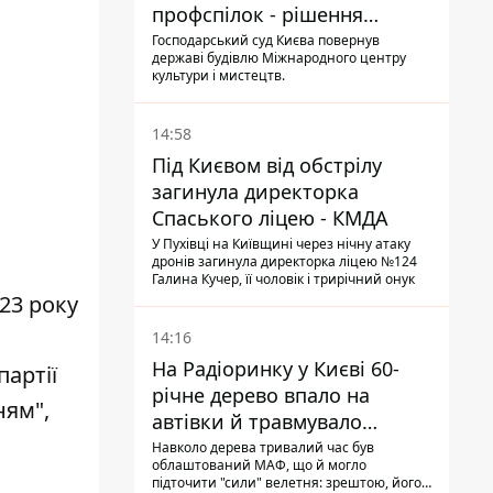
профспілок - рішення
Господарського суду
Господарський суд Києва повернув
державі будівлю Міжнародного центру
культури і мистецтв.
14:58
Під Києвом від обстрілу
загинула директорка
Спаського ліцею - КМДА
У Пухівці на Київщині через нічну атаку
дронів загинула директорка ліцею №124
Галина Кучер, її чоловік і трирічний онук
023 року
14:16
На Радіоринку у Києві 60-
партії
річне дерево впало на
ням",
автівки й травмувало
людину - подробиці
Навколо дерева тривалий час був
облаштований МАФ, що й могло
підточити "сили" велетня: зрештою, його