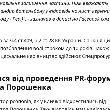
амовільне залишення частини
. Ним вважають
мандир батальйону у відповідь на лист керівни
му - Ред.)", - зазначав в дописі на Facebook сам
а ч.4 ст.409, ч.2 ст.28 КК України. Санкція ц
позбавлення волі строком до 10 років. Також
оцесуальне керівництво здійснює Спецпрокур
ися від проведення PR-фору
а Порошенка
атор розповів, як
у Кличка відхрестились від
тра Порошенка. Таку відповідь нам надіслал