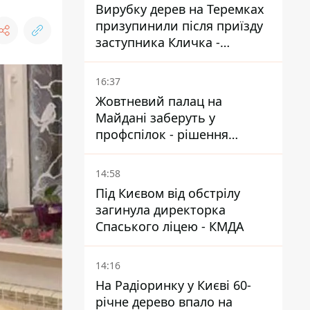
Вирубку дерев на Теремках
призупинили після приїзду
заступника Кличка -
почався діалог
16:37
Жовтневий палац на
Майдані заберуть у
профспілок - рішення
Господарського суду
14:58
Під Києвом від обстрілу
загинула директорка
Спаського ліцею - КМДА
14:16
На Радіоринку у Києві 60-
річне дерево впало на