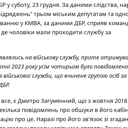
у суботу, 23 грудня. За даними слідства, на
відряджень"
трьом міським депутатам та одн
буванню у КМВА, за даними ДБР, сприяв коман
, де чоловіки мали проходити службу за
являлись на військову службу, проте отримув
рпні 2023 року усім чотирьом було повідомлен
ів військової служби, що вчинене групою осіб за
ДБР.
а все, є Дмитро Загуменний, що
з жовтня 2018
декілька повідомлень про обшуки в його кабін
цію про це. Наразі про його зв'язок зі згада