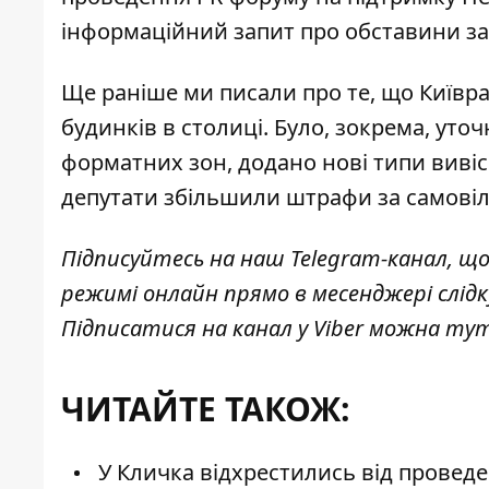
інформаційний запит про обставини за
Ще раніше ми писали про те, що
Київр
будинків в столиці. Було, зокрема, уто
форматних зон, додано нові типи вивіс
депутати збільшили штрафи за самові
Підписуйтесь на наш
Telegram-канал
, щ
режимі онлайн прямо в месенджері слід
Підписатися на канал у Viber можна
ту
ЧИТАЙТЕ ТАКОЖ:
У Кличка відхрестились від провед