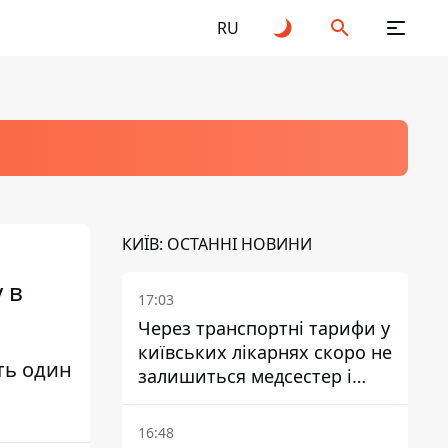
RU
КИЇВ: ОСТАННІ НОВИНИ
 в
17:03
Через транспортні тарифи у
київських лікарнях скоро не
ть один
залишиться медсестер і
санітарок - професор
Голубовська
16:48