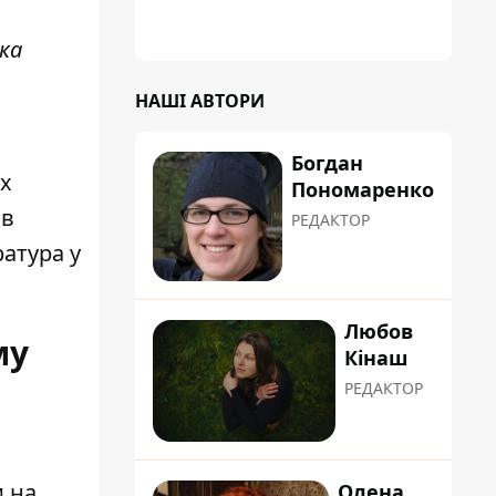
коренева система не витримала, і стовбур
перекрив проїжджу частину вулиці
ка
НАШІ АВТОРИ
Богдан
их
Пономаренко
 в
РЕДАКТОР
атура у
Любов
му
Кінаш
РЕДАКТОР
и на
Олена