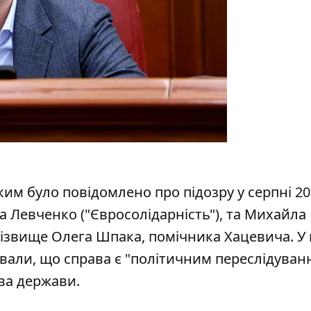
яким було повідомлено про підозру у серпні 2
га Левченко ("Євросолідарність"), та Михайла
різвище Олега Шпака, помічника Хацевича. У 
вали, що справа є "політичним переслідуван
ва держави.