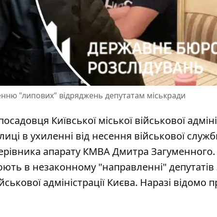
енню "липових" відряджень депутатам міськради
осадовця Київської міської військової адміні
лиці в ухиленні від несення військової служб
керівника апарату КМВА Дмитра Загуменного.
юють в незаконному "направленні" депутатів 
йськової адміністрації Києва. Наразі відомо п