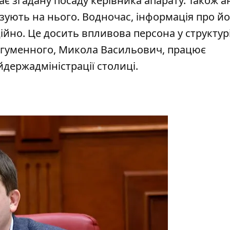
ає згадану посаду керівника апарату. Також а
зують на нього. Водночас, інформація про йо
ійно. Це досить впливова персона у структур
Загуменного, Микола Васильович,
працює
держадміністрації столиці
.