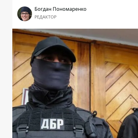
Богдан Пономаренко
РЕДАКТОР