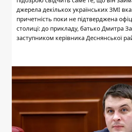
підозрою свідчить саме те, що він займ
джерела декількох українських ЗМІ вка
причетність поки не підтверджена офіц
столиці: до прикладу, батько Дмитра 
заступником керівника Деснянської рай