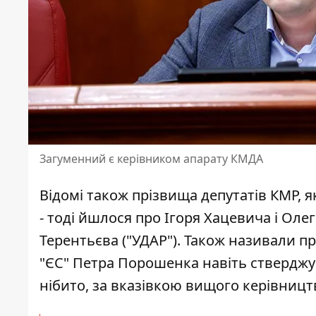
Загуменний є керівником апарату КМДА
Відомі також прізвища депутатів КМР
, 
- тоді йшлося про Ігоря Хацевича і Оле
Терентьєва ("УДАР"). Також називали п
"ЄС" Петра Порошенка навіть стверджу
нібито, за вказівкою вищого керівницт