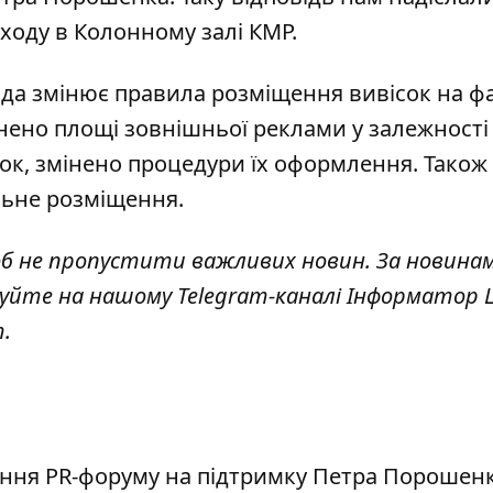
ходу в Колонному залі КМР.
ада змінює правила розміщення вивісок
на ф
чнено площі зовнішньої реклами у залежності 
ок, змінено процедури їх оформлення. Також
льне розміщення.
об не пропустити важливих новин. За новина
куйте на нашому Telegram-каналі
Інформатор L
т
.
ення PR-форуму на підтримку Петра Порошенк