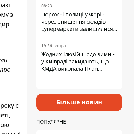
разі
08:23
ому з
Порожні полиці у Форі -
через знищення складів
дир
супермаркети залишилися
без асортименту
19:56 вчора
Жодних ілюзій щодо зими -
али
у Київраді закидають, що
КМДА виконала План
опро
стійкості на 20%
Більше новин
 року є
еті,
ПОПУЛЯРНЕ
ною