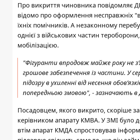
Про викриття чиновника повідомляє ДБР 
відомо про оформлення несправжніх "
їхніх помічників. А незаконному пере
однієї з військових частин тероборони
мобілізацією.
"Фігуранти впродовж майже року не з’
грошове забезпечення із частини. У се
підозру в ухиленні від несення обов’язк
попередньою змовою", - зазначають в 
Посадовцем, якого викрито, скоріше з
керівником апарату КМВА
. У ЗМІ було 
втім апарат КМДА спростовував інформа