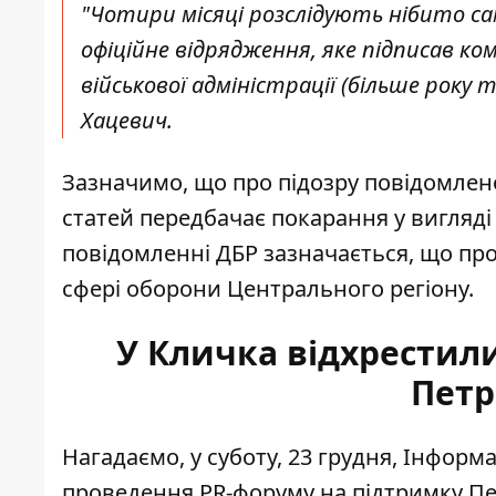
"Чотири місяці
розслідують нібито с
офіційне відрядження, яке підписав ко
військової адміністрації (більше року то
Хацевич.
Зазначимо, що про підозру повідомлено з
статей передбачає покарання у вигляді 
повідомленні ДБР зазначається, що пр
сфері оборони Центрального регіону.
У Кличка відхрестил
Петр
Нагадаємо, у суботу, 23 грудня, Інформ
проведення PR-форуму
на підтримку Пе