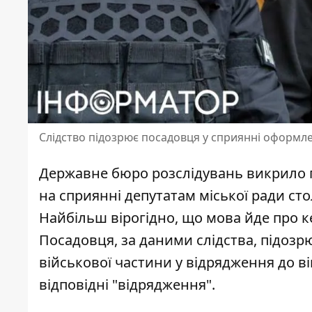
Слідство підозрює посадовця у сприянні оформл
Державне бюро розслідувань
викрило п
на сприянні депутатам міської ради сто
Найбільш вірогідно, що мова йде про 
Посадовця, за даними слідства, підозр
військової частини у відрядження до ві
відповідні "відрядження".