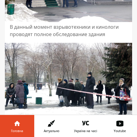
В данный момент взрывотехники и кинологи
проводят полное обследование здания
Головна
Актуально
Україна на часі
Youtube
Из здания больницы, которая находится на