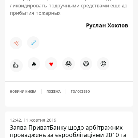
ликвидировать подручными средствами ещё до
прибытия пожарных
Руслан Хохлов
♥
🔥
😭
😆
😡
👍
НОВИНИ КИЄВА
ПОЖЕЖА
ГОЛОСЕЕВО
12:42, 11 жовтня 2019
Заява ПриватБанку щодо арбітражних
проваджень за єврооблігаціями 2010 та