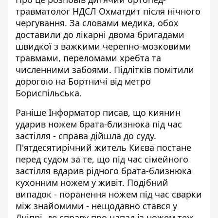
травматолог НДСЛ Охматдит
після нічного
чергування. За словами медика, обох
доставили до лікарні двома бригадами
швидкої з важкими черепно-мозковими
травмами, переломами хребта та
численними забоями. Підлітків помітили
дорогою на Бортничі від метро
Бориспільська.
Раніше Інформатор писав, що
киянин
ударив ножем брата
-близнюка під час
застілля - справа дійшла до суду.
П'ятдесятирічний житель Києва постане
перед судом за те, що під час сімейного
застілля вдарив рідного брата-близнюка
кухонним ножем у живіт. Подібний
випадок - поранення ножем під час сварки
між знайомими - нещодавно стався у
Дніпрі, де справу про напад із ножем теж