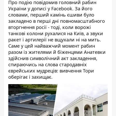
Про подію повідомив головний рабин
України у
дописі у Facebook
. За його
словами, перший камінь єшиви було
закладено в перші дні повномасштабного
вторгнення росії - тоді, коли ворожі
танкові колони рухалися на Київ, а звуки
ракет і артилерії не вщухали ні на мить.
Саме у цей найважчий момент рабин
разом із жителями й біженцями Анатевки
здійснив символічний акт закладення,
спираючись на слова стародавніх
єврейських мудреців: вивчення Тори
оберігає і захищає.