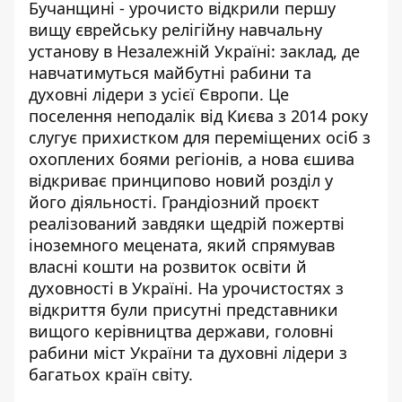
Бучанщині - урочисто відкрили першу
вищу єврейську релігійну навчальну
установу в Незалежній Україні: заклад, де
навчатимуться майбутні рабини та
духовні лідери з усієї Європи. Це
поселення неподалік від Києва з 2014 року
слугує прихистком для
переміщених осіб з
охоплених боями регіонів
, а нова єшива
відкриває принципово новий розділ у
його діяльності. Грандіозний проєкт
реалізований завдяки щедрій пожертві
іноземного мецената, який спрямував
власні кошти на розвиток освіти й
духовності в Україні. На урочистостях з
відкриття були присутні представники
вищого керівництва держави, головні
рабини міст України та духовні лідери з
багатьох країн світу.