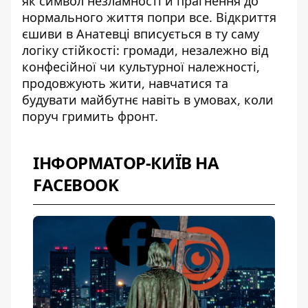
як символ незламності й прагнення до
нормального життя попри все. Відкриття
єшиви в Анатевці вписується в ту саму
логіку стійкості: громади, незалежно від
конфесійної чи культурної належності,
продовжують жити, навчатися та
будувати майбутнє навіть в умовах, коли
поруч гримить фронт.
ІНФОРМАТОР-КИЇВ НА
FACEBOOK