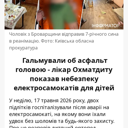
Чоловік з Броварщини відправив 7-річного сина
в реанімацію. Фото: Київська обласна
прокуратура
Гальмували об асфальт
головою - лікар Охматдиту
показав небезпеку
електросамокатів для дітей
У неділю, 17 травня 2026 року, двох
підлітків госпіталізували після аварії на
електросамокаті, на якому вони їхали
удвох без шоломів та будь-якого захисту.
Про
це розповів дитячий ортопед-