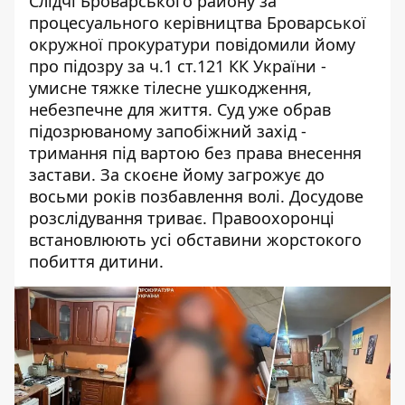
Слідчі Броварського району за
процесуального керівництва Броварської
окружної прокуратури повідомили йому
про підозру за ч.1 ст.121 КК України -
умисне тяжке тілесне ушкодження,
небезпечне для життя. Суд
уже обрав
підозрюваному запобіжний захід
-
тримання під вартою без права внесення
застави. За скоєне йому загрожує до
восьми років позбавлення волі. Досудове
розслідування триває. Правоохоронці
встановлюють усі обставини жорстокого
побиття дитини.