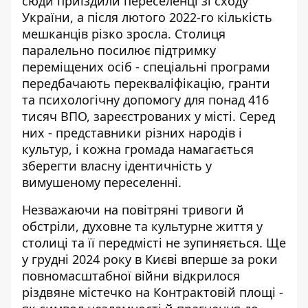
сюди приїздили переселенці зі сходу
України, а після лютого 2022-го кількість
мешканців різко зросла. Столиця
паралельно посилює
підтримку
переміщених осіб
- спеціальні програми
передбачають перекваліфікацію, гранти
та психологічну допомогу для понад 416
тисяч ВПО, зареєстрованих у місті. Серед
них - представники різних народів і
культур, і кожна громада намагається
зберегти власну ідентичність у
вимушеному переселенні.
Незважаючи на повітряні тривоги й
обстріли, духовне та культурне життя у
столиці та її передмісті не зупиняється. Ще
у грудні 2024 року в Києві вперше за роки
повномасштабної війни відкрилося
різдвяне містечко
на Контрактовій площі -