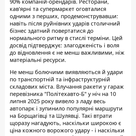
90% компаній-орендарів. Ресторани,
кав'ярні та супермаркет оговталися
одними з перших, продемонструвавши:
навіть після руйнівних ударів столичний
бізнес здатний повертатися до
нормального ритму в стислі терміни. Цей
досвід підтверджує: злагодженість і воля
до відновлення є не менш важливими, ніж
матеріальні ресурси.
Не менш болючими виявляються й удари
по транспортній та інфраструктурній
складових міста.
Влучання ракети у гараж
перевізника "Політехавто-Б" у ніч на 10
липня 2025 року вивело з ладу весь
автопарк і зупинило популярні маршрути
на Борщагівці та Шулявці. Такі втрати
щоразу нагадують, наскільки широкою є
ціна кожного ворожого удару - і наскільки