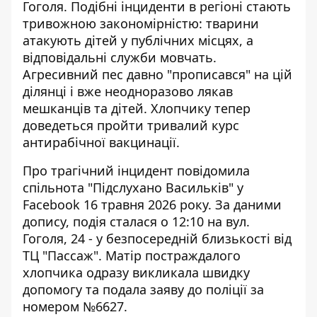
Гоголя.
Подібні інциденти в регіоні
стають
тривожною закономірністю: тварини
атакують дітей у публічних місцях, а
відповідальні служби мовчать.
Агресивний пес давно "прописався" на цій
ділянці і вже неодноразово лякав
мешканців та дітей. Хлопчику тепер
доведеться пройти тривалий курс
антирабічної вакцинації.
Про трагічний інцидент
повідомила
спільнота "Підслухано Васильків"
у
Facebook 16 травня 2026 року. За даними
допису, подія сталася о 12:10 на вул.
Гоголя, 24 - у безпосередній близькості від
ТЦ "Пассаж". Матір постраждалого
хлопчика одразу викликала швидку
допомогу та подала заяву до поліції за
номером №6627.