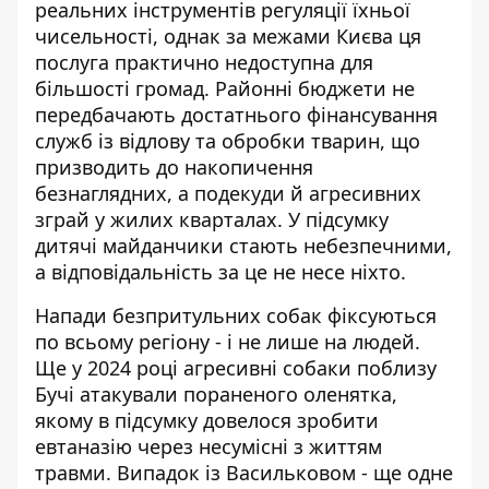
реальних інструментів регуляції їхньої
чисельності, однак за межами Києва ця
послуга практично недоступна для
більшості громад. Районні бюджети не
передбачають достатнього фінансування
служб із відлову та обробки тварин, що
призводить до накопичення
безнаглядних, а подекуди й агресивних
зграй у жилих кварталах. У підсумку
дитячі майданчики стають небезпечними,
а відповідальність за це не несе ніхто.
Напади безпритульних собак фіксуються
по всьому регіону - і не лише на людей.
Ще у 2024 році
агресивні собаки поблизу
Бучі
атакували пораненого оленятка,
якому в підсумку довелося зробити
евтаназію через несумісні з життям
травми. Випадок із Васильковом - ще одне