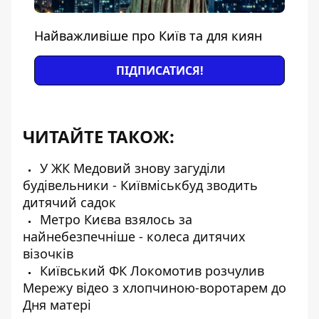
Найважливіше про Київ та для киян
ПІДПИСАТИСЯ!
ЧИТАЙТЕ ТАКОЖ:
У ЖК Медовий знову загуділи
будівельники - Київміськбуд зводить
дитячий садок
Метро Києва взялось за
найнебезпечніше - колеса дитячих
візочків
Київський ФК Локомотив розчулив
Мережу відео з хлопчиною-воротарем до
Дня матері