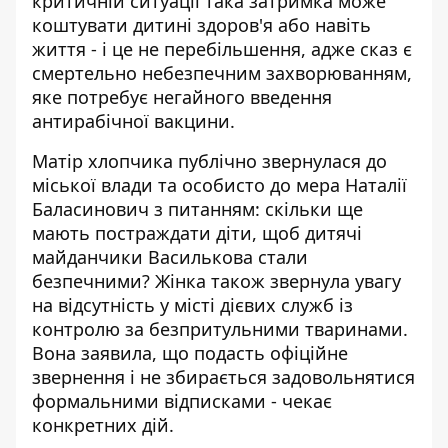
критичній ситуації така затримка може
коштувати дитині здоров'я або навіть
життя - і це не перебільшення, адже сказ є
смертельно небезпечним захворюванням,
яке потребує негайного введення
антирабічної вакцини.
Матір хлопчика публічно звернулася до
міської влади та особисто до мера Наталії
Баласинович з питанням: скільки ще
мають постраждати діти, щоб дитячі
майданчики Василькова стали
безпечними? Жінка також звернула увагу
на відсутність у місті дієвих служб із
контролю за безпритульними тваринами.
Вона заявила, що подасть офіційне
звернення і не збирається задовольнятися
формальними відписками - чекає
конкретних дій.