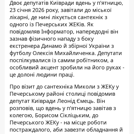
Двоє депутатів Київради вдень у п'ятницю,
23 січня 2026 року, завітали до міської
лікарні, де нині лікується сантехнік з
одного із Печерських ЖЕКів. Як
повідомляв Інформатор, напередодні він
зазнав фізичного нападу
з боку
екстренера Динамо й збірної України з
футболу Олексія Михайличенка. Депутати
поспілкувалися із самим робітником, а
особливий акцент зробили на його руках -
це долоні людини праці.
Про візит до сантехніка Миколи з ЖЕКу у
Печерському районі столиці
повідомив
депутат Київради Леонід Ємець
. Він
розповів, що вдень у п'ятницю завітав з
колегою, Борисом Сікліцьким, до
Печерського ЖЕКу - на місце роботи
постраждалого, аби завезти обладнання й