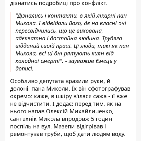
дізнатись подробиці про конфлікт.
"Дізнались і контакти, в якій лікарні пан
Микола. І відвідали його, де на власні очі
пересвідчились, що це вихована,
адекватна і достойна людина. Трудяга
відданий своїй праці. Ці люди, такі як пан
Микола, всі ці дні рятують киян від
холодноі смерті", - зауважив Ємець у
дописі.
Особливо депутата вразили руки, й
долоні, пана Миколи. Їх він сфотографував
окремо: каже, в шкіру в'їлася сажа - її вже
не відчистити. І додає: перед тим, як на
нього напав Олексій Михайличенко,
сантехнік Микола впродовж 5 годин
поспіль на вул. Мазепи відігрівав і
ремонтував труби, щоб дати людям воду.