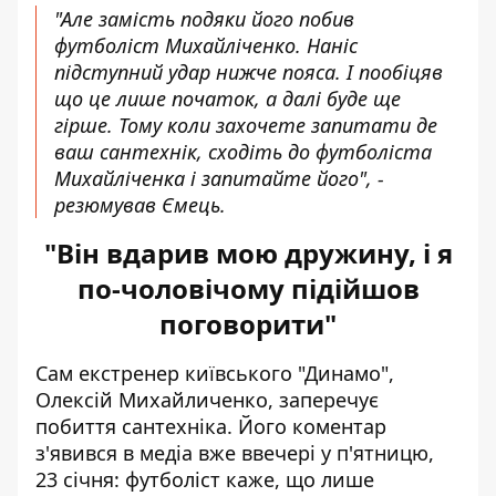
"Але замість подяки його побив
футболіст Михайліченко. Наніс
підступний удар нижче пояса. І пообіцяв
що це лише початок, а далі буде ще
гірше. Тому коли захочете запитати де
ваш сантехнік, сходіть до футболіста
Михайліченка і запитайте його", -
резюмував Ємець.
"Він вдарив мою дружину, і я
по-чоловічому підійшов
поговорити"
Сам екстренер київського "Динамо",
Олексій Михайличенко, заперечує
побиття сантехніка. Його коментар
з'явився в медіа вже ввечері у п'ятницю,
23 січня: футболіст каже, що лише