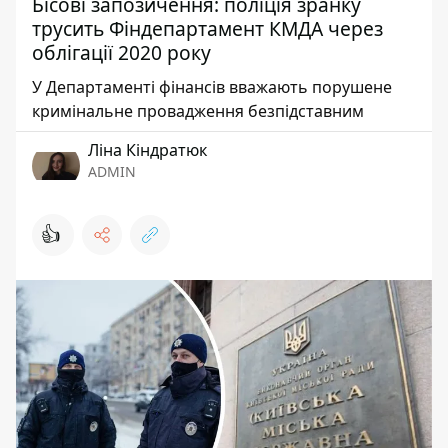
Бісові запозичення: поліція зранку
трусить Фіндепартамент КМДА через
облігації 2020 року
У Департаменті фінансів вважають порушене
кримінальне провадження безпідставним
Ліна Кіндратюк
ADMIN
👍