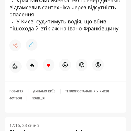
Крах Михайличенка: екстренер Динамо
відгамселив сантехніка через відсутність
опалення
У Києві судитимуть водія, що вбив
пішохода й втік аж на Івано-Франківщину
♥
🔥
😭
😆
😡
👍
ПОБИТТЯ
ДИНАМО КИЇВ
ТЕПЛОПОСТАЧАННЯ У КИЄВІ
ФУТБОЛ
ПОЛІЦІЯ
17:16, 23 січня