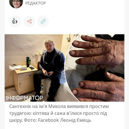
РЕДАКТОР
👍
Сантехнік на ім'я Микола виявився простим
трудягою: кіптява й сажа в'їлися просто під
шкіру. Фото: Facebook Леонід Ємець