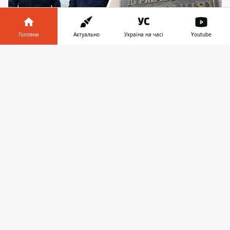
Головна
Актуально
Україна на часі
Youtube
У КМДА зробили заяву про обшуки 23 січня
Інформатор у
Завантажити
У Департаменті фінансів КМДА у п'ятницю,
телефоні
👉
23 січня,
проходять обшуки
. Слідчі дії
здійснюють представники Нацполіції.
Справа стосується облігацій 2020 року.
Про це повідомила пресслужба КМДА.
Зазначається, що директору
Департаменту фінансів
Володимиру Рєпіку
вручили повідомлення про підозру
. Слідчі
дії стосуються реалізації рішення
Київської міської ради від 2020 року "Про
здійснення запозичення", яка передбачала
випуск облігацій внутрішніх місцевих
позик Київради.