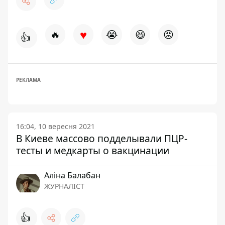
♥
🔥
😭
😆
😡
👍
РЕКЛАМА
16:04, 10 вересня 2021
В Киеве массово подделывали ПЦР-
тесты и медкарты о вакцинации
Аліна Балабан
ЖУРНАЛІСТ
👍