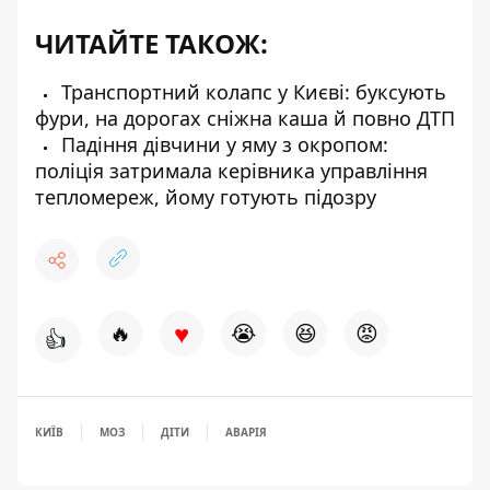
ЧИТАЙТЕ ТАКОЖ:
Транспортний колапс у Києві: буксують
фури, на дорогах сніжна каша й повно ДТП
Падіння дівчини у яму з окропом:
поліція затримала керівника управління
тепломереж, йому готують підозру
♥
🔥
😭
😆
😡
👍
КИЇВ
МОЗ
ДІТИ
АВАРІЯ