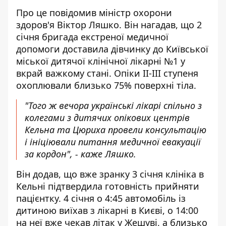
Про це повідомив міністр охорони
здоров'я Віктор Ляшко. Він нагадав, що 2
січня бригада екстреної медичної
допомоги доставила дівчинку до Київської
міської дитячої клінічної лікарні
№
1
у
вкрай важкому стані. Опіки II
-III
ступеня
охоплювали близько 75% поверхні тіла.
"Того ж вечора українські лікарі спільно з
колегами з дитячих опікових центрів
Кельна та Цюриха провели консультацію
і ініціювали питання медичної евакуації
за кордон", - каже Ляшко.
Він додав, що вже зранку 3 січня клініка в
Кельні підтвердила готовність прийняти
пацієнтку. 4 січня о 4:45 автомобіль із
дитиною виїхав з лікарні в Києві, о 14:00
на неї вже чекав літак у Жешуві, а близько