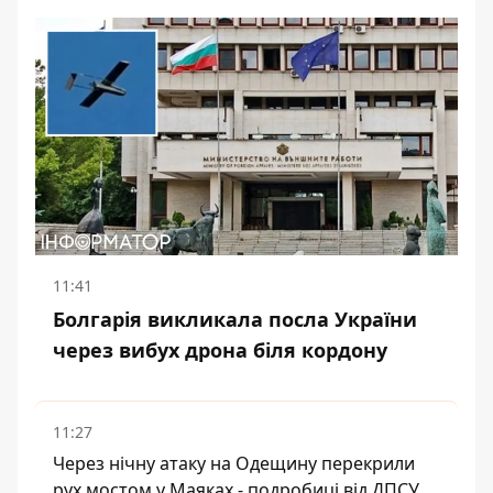
11:41
Болгарія викликала посла України
через вибух дрона біля кордону
11:27
Через нічну атаку на Одещину перекрили
рух мостом у Маяках - подробиці від ДПСУ