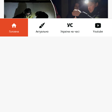
Головна
Актуально
Україна на часі
Youtube
Інформатор у
Завантажити
телефоні
👉
Обидвом левенятам зробили щеплення,
відібрали кров на аналіз і встановили чіпи.
Фото: Wild Animals Rescue Center
У Центрі порятунку диких тварин, що
розташований у селі Чубинське на
Київщині, розповіли про лікування двох
підлітків-левенят. Зооволонтери днями
забрали їх із приватної власності
, і нині
піклуються про здоров'я двох маленьких
розбишак. Тварини пройшли огляд, були