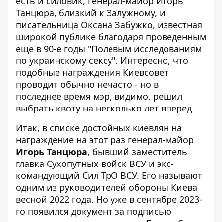
есть и силовик, генерал-майор Игорь
Танцюра, близкий к Залужному, и
писательница Оксана Забужко, известная
широкой публике благодаря проведенным
еще в 90-е годы "Полевым исследованиям
по украинскому сексу". Интересно, что
подобные награждения Киевсовет
проводит обычно нечасто - но в
последнее время мэр, видимо, решил
выбрать квоту на несколько лет вперед.
Итак, в списке достойных киевлян на
награждение на этот раз генерал-майор
Игорь Танцюра
, бывший заместитель
главка Сухопутных войск ВСУ и экс-
командующий Сил ТрО ВСУ. Его называют
одним из руководителей обороны Киева
весной 2022 года. Но уже
в сентябре 2023-
го появился документ
за подписью