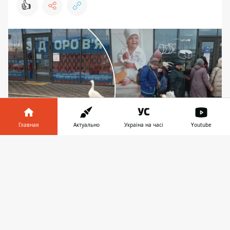
👍
Главная
Актуально
Україна на часі
Youtube
Информатор в
Скачать
Птица выросла вместе с людьми, поэтому не
телефоне
👉
боялась прохожих и даже попыталась с ними
общаться
В Киеве заметили напыщенного гуся,
прогуливавшегося прямо у одной из
станций метро. Птица явно домашняя,