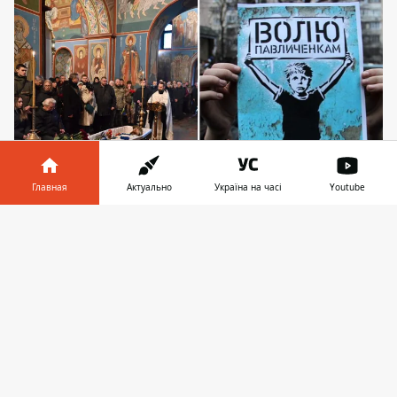
Главная
Актуально
Україна на часі
Youtube
На богомолье с военным пришли собратья,
Информатор в
Скачать
родственники, друзья и неравнодушные
телефоне
👉
киевляне
В среду, 29 ноября, в Киеве
простились с
погибшим защитником Украины
, ультрас
«Динамо» и политзаключенным времен
Януковича Сергеем Павличенко.
Церемония прощания состоялась в