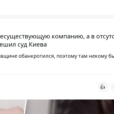
есуществующую компанию, а в отсут
решил суд Киева
вщине обанкротился, поэтому там некому б
👍