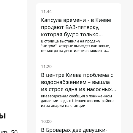
11:44
Капсула времени - в Киеве
продают ВАЗ-пятерку,
которая будто только
сошла с конвейера
В столице выставили на продажу
"жигули", которые выглядят как новые,
несмотря на десятилетия с момента
выпуска: автомобиль хранили где-то в
гараже, он даже сохранил "родную"
резину
11:20
В центре Киева проблема с
водоснабжением – вышла
из строя одна из насосных
станций
Киевводоканал сообщил о пониженном
давлении воды в Шевченковском районе
из-за аварии на станции
ры
10:00
В Броварах две девушки-
ить 50