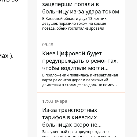
зацеперши попали в
больницу из-за удара током
В Киевской области двух 13-летних
девушек поразило током на крыше
поезда, обеих госпитализировали
09:48
Киев Цифровой будет
мах
).
предупреждать о ремонтах,
чтобы водители могли
избегать участков с
В приложении появилась интерактивная
карта ремонтов дорог и перекрытий
пробками
движения в столице: это должно помочь
водителям сформировать маршруты
движения таким образом, чтобы не
попасть в пробку
17:03 вчера
Из-за транспортных
тарифов в киевских
больницах скоро не
останется медсестер и
Заслуженный врач предупреждает о
коллапсе медицины из-за транспортных