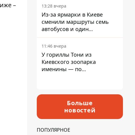
иже –
13:28 вчера
Из-за ярмарки в Киеве
сменили маршруты семь
автобусов и один
троллейбус
11:46 вчера
У гориллы Тони из
Киевского зоопарка
именины — по
человеческим меркам ему
уже больше 90 лет
Больше
новостей
ПОПУЛЯРНОЕ