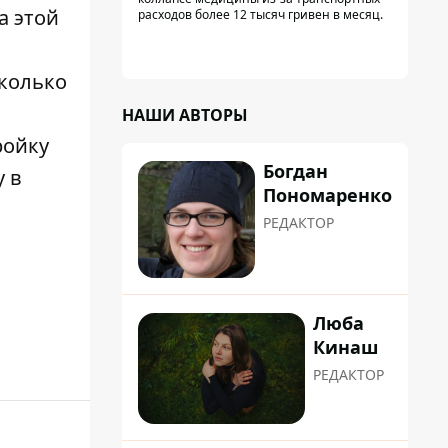
санитарок - профессор
а этой
расходов более 12 тысяч гривен в месяц.
Голубовская
сколько
НАШИ АВТОРЫ
ройку
Богдан
у в
Пономаренко
РЕДАКТОР
Люба
Кинаш
РЕДАКТОР