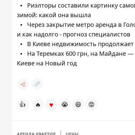
Риэлторы составили картинку само
зимой: какой она вышла
Через закрытие метро аренда в Гол
и как надолго - прогноз специалистов
В Киеве недвижимость продолжает 
На Теремках 600 грн, на Майдане — 
Киеве на Новый год
♥
👍
🔥
😭
😆
😡
АРЕНДА КВАРТИР
ЦЕНЫ