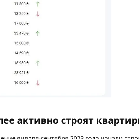
лее активно строят кварти
чение января-сентября 2023 года начали
стро