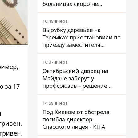
больницах скоро не
останется медсестер и
санитарок - профессор
16:48 вчера
Голубовская
Вырубку деревьев на
Теремках приостановили по
приезду заместителя
Кличко - начался диалог
16:37 вчера
ример,
Октябрьский дворец на
Майдане заберут у
профсоюзов – решение
 за 17
Хозяйственного суда
14:58 вчера
Под Киевом от обстрела
м
погибла директор
гривен.
Спасского лицея - КГГА
гривен.