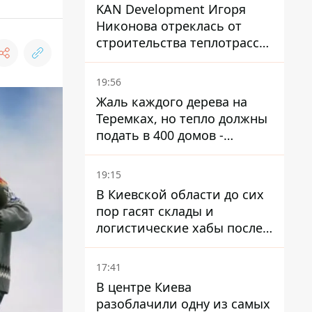
KAN Development Игоря
Никонова отреклась от
строительства теплотрассы
на Теремках
19:56
Жаль каждого дерева на
Теремках, но тепло должны
подать в 400 домов -
депутат Киевсовета
19:15
В Киевской области до сих
пор гасят склады и
логистические хабы после
прилетов ракет - ГСЧС
17:41
В центре Киева
разоблачили одну из самых