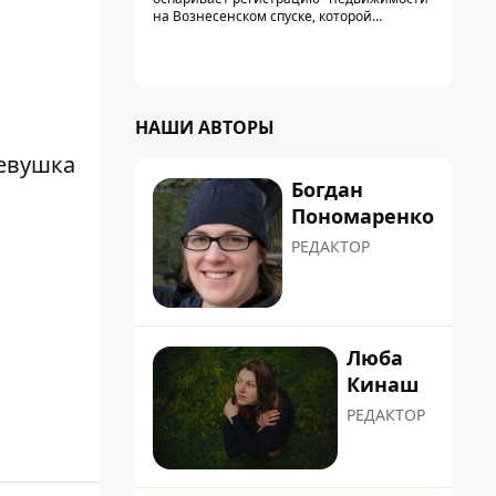
на Вознесенском спуске, которой
физически никогда не существовало: под
нее, вероятно, планировали позже
получить "в обслуживание" земельный
участок
НАШИ АВТОРЫ
девушка
Богдан
Пономаренко
РЕДАКТОР
Люба
Кинаш
РЕДАКТОР