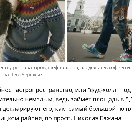
еству рестораторов, шефповаров, владельцев кофеен и
кт на Левобережье
ное гастропространство, или "фуд-холл" под
твительно немалым, ведь
займет площадь в 5,5
ы декларируют его, как "самый большой по 
рницком районе, по просп. Николая Бажана