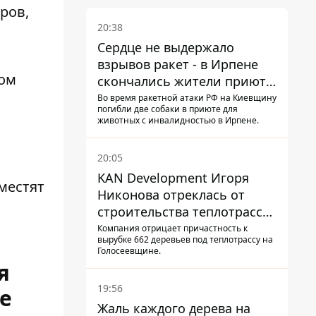
ров,
20:38
Сердце не выдержало
взрывов ракет - в Ирпене
ном
скончались жители приюта
для собак с инвалидностью
Во время ракетной атаки РФ на Киевщину
погибли две собаки в приюте для
животных с инвалидностью в Ирпене.
20:05
KAN Development Игоря
местят
Никонова отреклась от
строительства теплотрассы
на Теремках
Компания отрицает причастность к
вырубке 662 деревьев под теплотрассу на
Голосеевщине.
я
19:56
е
Жаль каждого дерева на