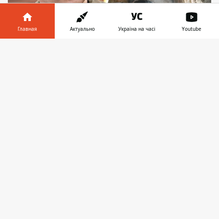
Главная
Актуально
Україна на часі
Youtube
Кличко рассказал, когда отремонтируют
Информатор в
Скачать
перегон на участке между станциями
телефоне
👉
"Лыбидская" и "Демеевская"
В Киеве ремонт аварийного тоннеля
между станциями столичного метро
"Лыбидская" и "Демеевская" идет без
сбоев по времени. Ранее озвученные
сроки ремонта подземки
будут соблюдены
и в начале осени снова смогут все
запустить. Соответствующее заявление
сделал мэр столицы Виталий Кличко.
Как рассказал Кличко в комментарии
Суспільному, работы между станциями
столичного метро "Лыбидская"
и