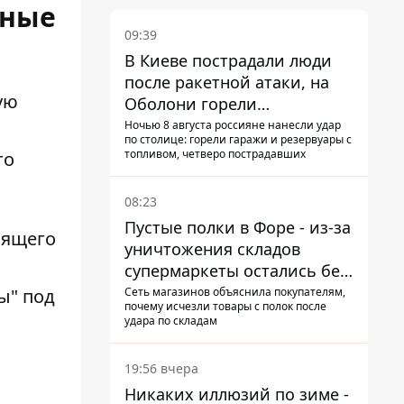
йные
09:39
В Киеве пострадали люди
после ракетной атаки, на
ую
Оболони горели
резервуары с топливом
Ночью 8 августа россияне нанесли удар
по столице: горели гаражи и резервуары с
топливом, четверо пострадавших
то
08:23
Пустые полки в Форе - из-за
оящего
уничтожения складов
супермаркеты остались без
ассортимента
Сеть магазинов объяснила покупателям,
ы" под
почему исчезли товары с полок после
удара по складам
19:56 вчера
Никаких иллюзий по зиме -