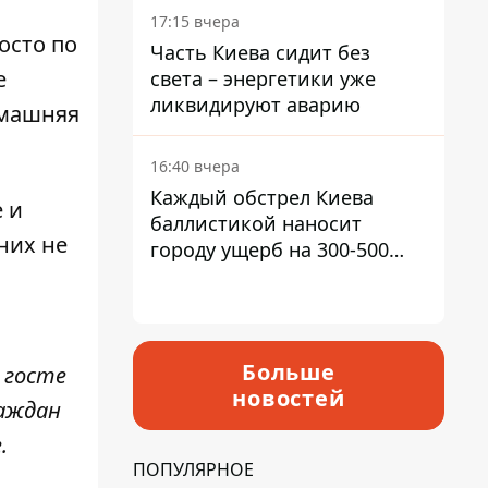
в гектар
17:15 вчера
осто по
Часть Киева сидит без
е
света – энергетики уже
ликвидируют аварию
омашняя
16:40 вчера
Каждый обстрел Киева
 и
баллистикой наносит
них не
городу ущерб на 300-500
миллионов - Петр
Пантелеев
Больше
 госте
новостей
раждан
.
ПОПУЛЯРНОЕ