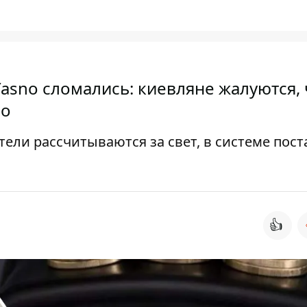
asno сломались: киевляне жалуются, 
но
тели рассчитываются за свет, в системе пос
👍