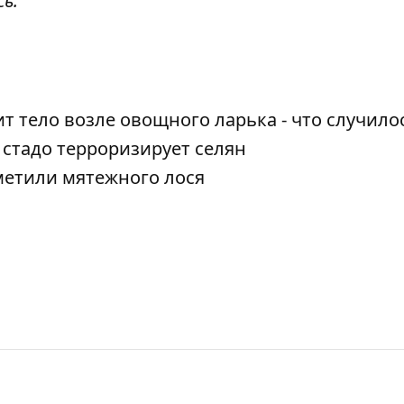
сь
.
т тело возле овощного ларька - что случило
стадо терроризирует селян
метили мятежного лося