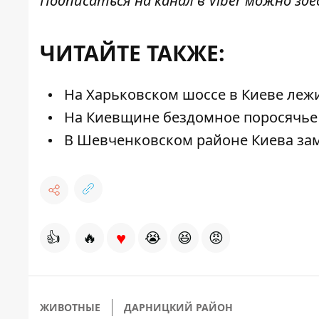
Подписаться на канал в Viber можно
зде
ЧИТАЙТЕ ТАКЖЕ:
На Харьковском шоссе в Киеве лежи
На Киевщине бездомное поросячье 
В Шевченковском районе Киева за
♥
👍
🔥
😭
😆
😡
ЖИВОТНЫЕ
ДАРНИЦКИЙ РАЙОН