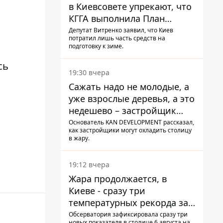
в Киевсовете упрекают, что
КГГА выполнила План
устойчивости на 20%
Депутат Витренко заявил, что Киев
потратил лишь часть средств на
подготовку к зиме.
сь
19:30 вчера
Сажать надо не молодые, а
уже взрослые деревья, а это
недешево – застройщик
Никонов
Основатель KAN DEVELOPMENT рассказал,
как застройщики могут охладить столицу
в жару.
19:12 вчера
Жара продолжается, в
Киеве - сразу три
температурных рекорда за
день
Обсерватория зафиксировала сразу три
новых показателя в столице 6 августа на