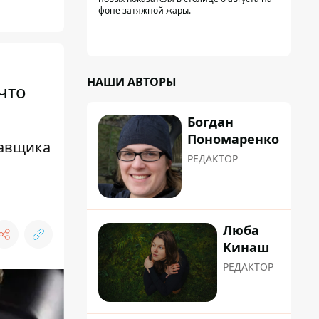
фоне затяжной жары.
НАШИ АВТОРЫ
что
Богдан
Пономаренко
тавщика
РЕДАКТОР
Люба
Кинаш
РЕДАКТОР