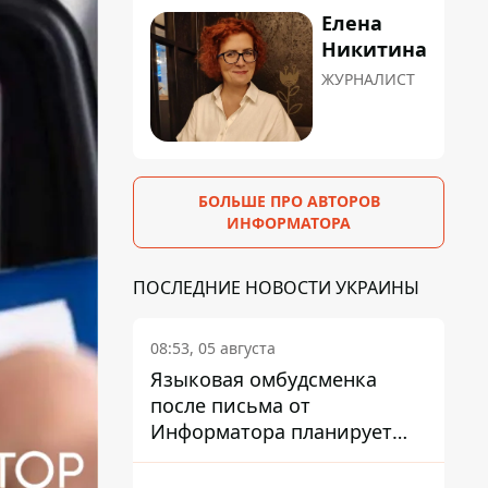
Елена
Никитина
ЖУРНАЛИСТ
БОЛЬШЕ ПРО АВТОРОВ
ИНФОРМАТОРА
ПОСЛЕДНИЕ НОВОСТИ УКРАИНЫ
08:53, 05 августа
Языковая омбудсменка
после письма от
Информатора планирует
наказать компанию-
подрядчика ПриватБанка