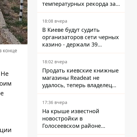
температурных рекорда за
день
18:08 вчера
В Киеве будут судить
организаторов сети черных
казино - держали 39
в конце
заведений
18:02 вчера
Продать киевские книжные
 Не
магазины Readeat не
воим
удалось, теперь владелец
их просто закроет
ее
17:36 вчера
На крыше известной
новостройки в
Голосеевском районе
ации
разбивают парк площадью