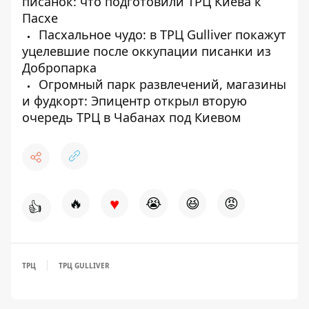
писанок: что подготовили ТРЦ Киева к
Пасхе
Пасхальное чудо: в ТРЦ Gulliver покажут
уцелевшие после оккупации писанки из
Добропарка
Огромный парк развлечений, магазины
и фудкорт: Эпицентр открыл вторую
очередь ТРЦ в Чабанах под Киевом
♥
🔥
😭
😆
😡
👍
ТРЦ
ТРЦ GULLIVER