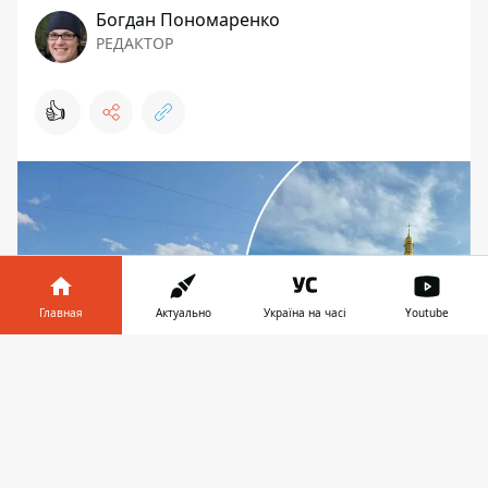
Богдан Пономаренко
РЕДАКТОР
👍
Главная
Актуально
Україна на часі
Youtube
Информатор в
Скачать
телефоне
👉
Масштабная воздушная инсталляция состоит из
45 меньших "облаков", ее вес - 7 тонн