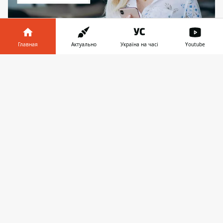
Главная
Актуально
Україна на часі
Youtube
Оплата коммуналки в приложении "Киев
Цифровой"
Информатор в
Скачать
телефоне
👉
Киевляне могут оплатить коммунальные
услуги в приложении "Киев Цифровой".
Для этого нужно только
добавить свой
адрес
. Это позволит получать
уведомления о новых счетах и ​​иметь
квитанции об оплате под рукой.
Чтобы
добавить адрес
Для оплаты
коммунальных услуг выполните несколько
простых шагов. Нажмите К — «Оплата
коммуналки» — «Добавить адрес»,
начните вводить название улицы и