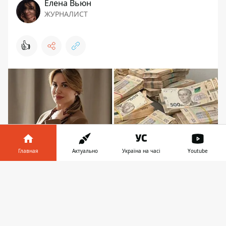
Елена Вьюн
ЖУРНАЛИСТ
👍
Главная
Актуально
Україна на часі
Youtube
Информатор в
Скачать
телефоне
👉
СБУ задержала бывшую народную депутатку
В Киеве задержали бывшую народную