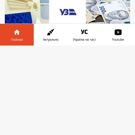
Главная
Актуально
Україна на часі
Youtube
Информатор в
Скачать
телефоне
👉
Женщина через суд требует Укрзлізниці
выплатить компенсацию в размере 21 395
гривен за некачественную услугу
Женщина решила
воспользоваться
услугами Укрзалізниця
и приобрела билет
на поезд сообщением Львов-Одесса.
Однако состояние вагона было
неудовлетворительным. Она требует от
перевозчика компенсации.