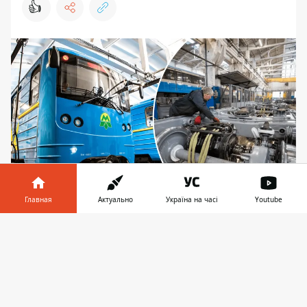
👍
Главная
Актуально
Україна на часі
Youtube
Сколько потребуется кистей для покраски
вручную, не сообщается, но в любом случае
Информатор в
Скачать
такое обновление значительно дешевле, чем
телефоне
👉
модернизация
КП "Киевский метрополитен" до конца
лета планирует обновить внешний вид