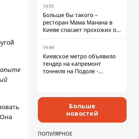
Пантелеев
14:55
Больше бы такого –
ресторан Мама Манана в
Киеве спасает прохожих от
жары
ругой
14:44
Киевское метро объявило
тендер на капремонт
м опыте
тоннеля на Подоле -
продлится почти два года
рый
Больше
вовать
новостей
 Она
ПОПУЛЯРНОЕ