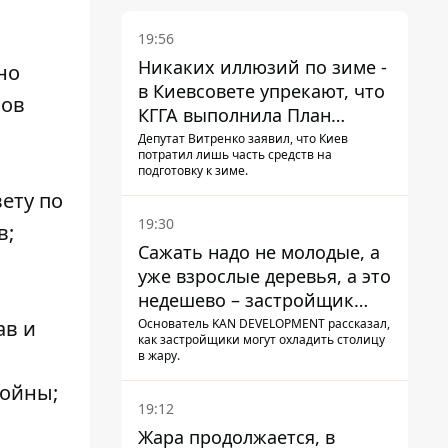
19:56
Никаких иллюзий по зиме -
но
в Киевсовете упрекают, что
нов
КГГА выполнила План
устойчивости на 20%
Депутат Витренко заявил, что Киев
потратил лишь часть средств на
подготовку к зиме.
ету по
19:30
в;
Сажать надо не молодые, а
уже взрослые деревья, а это
недешево – застройщик
Никонов
Основатель KAN DEVELOPMENT рассказал,
ав и
как застройщики могут охладить столицу
в жару.
войны;
19:12
Жара продолжается, в