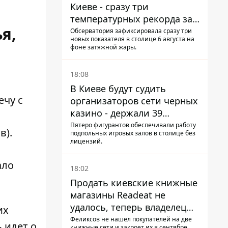
Киеве - сразу три
температурных рекорда за
я,
день
Обсерватория зафиксировала сразу три
новых показателя в столице 6 августа на
фоне затяжной жары.
18:08
В Киеве будут судить
ечу с
организаторов сети черных
казино - держали 39
заведений
Пятеро фигурантов обеспечивали работу
в).
подпольных игровых залов в столице без
лицензий.
ало
18:02
Продать киевские книжные
магазины Readeat не
удалось, теперь владелец
их
их просто закроет
Феликсов не нашел покупателей на две
ь идет о
книжные сети и закроет их в сентябре.