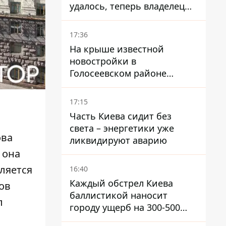
удалось, теперь владелец
их просто закроет
17:36
На крыше известной
новостройки в
Голосеевском районе
разбивают парк площадью
в гектар
17:15
Часть Киева сидит без
света – энергетики уже
ова
ликвидируют аварию
 она
вляется
16:40
Каждый обстрел Киева
ов
баллистикой наносит
л
городу ущерб на 300-500
миллионов - Петр