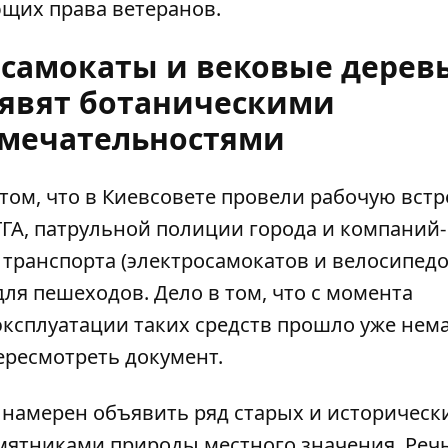
щих права ветеранов.
 самокаты и вековые деревь
явят ботаническими
мечательностями
ом, что в Киевсовете провели рабочую встр
ГГА, патрульной полиции города и компаний-
транспорта (электросамокатов и велосипедо
для пешеходов
. Дело в том, что с момента
ксплуатации таких средств прошло уже нем
ересмотреть документ.
 намерен объявить ряд старых и историческ
мятниками природы местного значения
. Реч