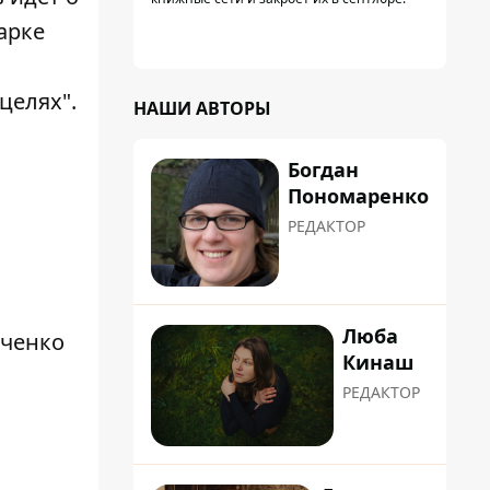
арке
целях".
НАШИ АВТОРЫ
Богдан
Пономаренко
РЕДАКТОР
Люба
аченко
Кинаш
РЕДАКТОР