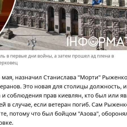
 в первые дни войны, а затем прошел ад плена в
ерковец
15 мая, назначил Станислава "Морти" Рыженк
ранов. Это новая для столицы должность, и
 и соблюдения прав киевлян
, кто был или я
й в случае, если ветеран погиб. Сам Рыженк
те, потому что был бойцом "Азова", обороня
овке.