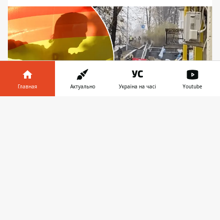
Главная
Актуально
Україна на часі
Youtube
Информатор в
Скачать
телефоне
👉
Участников прихожей пришлось эвакуировать,
а некоторых нападавших задержала полиция
В воскресенье, 8 декабря, на улице Ивана
Франко произошла стычка между
полицией и гражданами в черных масках,
которые "посетили" лектория
КиевПрайда, где должно было состояться
образовательное мероприятие. Здесь