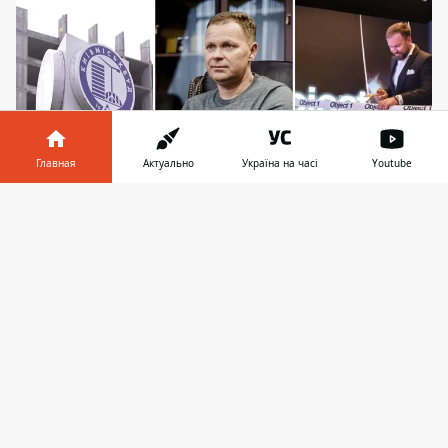
Главная
Актуально
Україна на часі
Youtube
Информатор в
Скачать
телефоне
👉
Игорь Кушнир оказался в странах Балтии, где
строит новый бизнес, а вот Егор Масленников,
начавший строительство в Киеве, - уже 2 года
назад открыл новый офис в Дубай
Строительство жилых домов в Киеве было
приостановлено из-за войны, сложной
экономической ситуации и поведения
самих застройщиков. А ряд бизнесменов