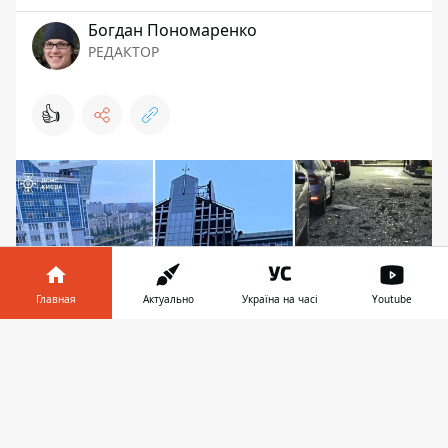
Богдан Пономаренко
РЕДАКТОР
👍
Главная
Актуально
Україна на часі
Youtube
Информатор в
Скачать
телефоне
👉
БпЛА попал в верхний этаж одного из самых
высоких ЖК на киевском Левобережье Фото