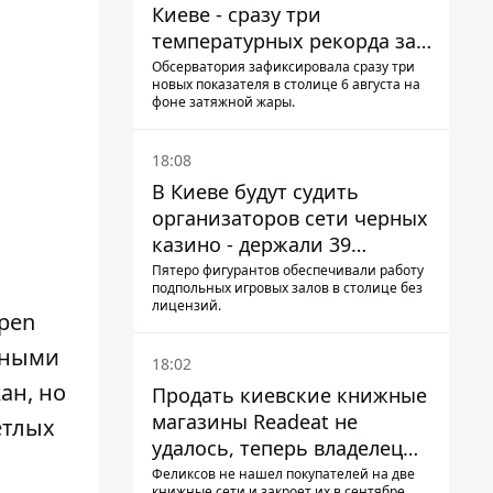
Киеве - сразу три
температурных рекорда за
день
Обсерватория зафиксировала сразу три
новых показателя в столице 6 августа на
фоне затяжной жары.
18:08
В Киеве будут судить
организаторов сети черных
казино - держали 39
заведений
Пятеро фигурантов обеспечивали работу
подпольных игровых залов в столице без
лицензий.
pen
тными
18:02
ан, но
Продать киевские книжные
магазины Readeat не
етлых
удалось, теперь владелец
их просто закроет
Феликсов не нашел покупателей на две
книжные сети и закроет их в сентябре.