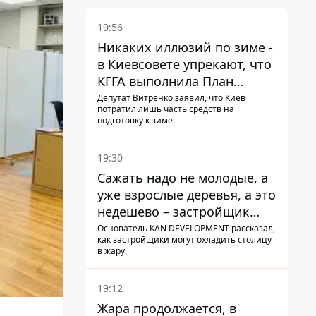
19:56
Никаких иллюзий по зиме -
в Киевсовете упрекают, что
КГГА выполнила План
устойчивости на 20%
Депутат Витренко заявил, что Киев
потратил лишь часть средств на
подготовку к зиме.
19:30
Сажать надо не молодые, а
уже взрослые деревья, а это
недешево – застройщик
Никонов
Основатель KAN DEVELOPMENT рассказал,
как застройщики могут охладить столицу
в жару.
19:12
Жара продолжается, в