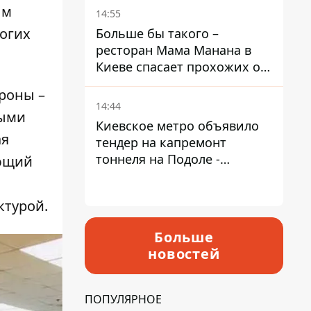
Пантелеев
ым
14:55
рогих
Больше бы такого –
ресторан Мама Манана в
Киеве спасает прохожих от
жары
ороны –
14:44
ными
Киевское метро объявило
ая
тендер на капремонт
тоннеля на Подоле -
яющий
продлится почти два года
ктурой.
Больше
новостей
ПОПУЛЯРНОЕ