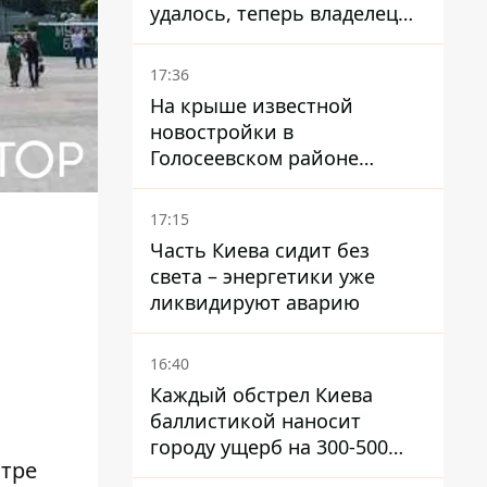
удалось, теперь владелец
их просто закроет
17:36
На крыше известной
новостройки в
Голосеевском районе
разбивают парк площадью
в гектар
17:15
Часть Киева сидит без
света – энергетики уже
ликвидируют аварию
16:40
Каждый обстрел Киева
баллистикой наносит
городу ущерб на 300-500
нтре
миллионов - Петр