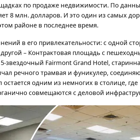
щадках по продаже недвижимости. По данн
ет 8 млн. долларов. И это один из самых до
том районе в последнее время.
нений в его привлекательности: с одной ст
с другой – Контрактовая площадь с пешеход
 5-звездочный Fairmont Grand Hotel, старинн
причал речного трамвая и фуникулер, соедин
 остается одним из немногих в столице, где
органично совмещаются с деловой инфрастру