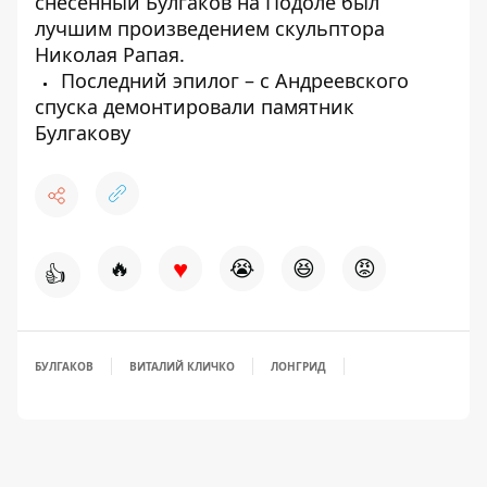
снесенный Булгаков на Подоле был
лучшим произведением скульптора
Николая Рапая.
Последний эпилог – с Андреевского
спуска демонтировали памятник
Булгакову
♥
🔥
😭
😆
😡
👍
БУЛГАКОВ
ВИТАЛИЙ КЛИЧКО
ЛОНГРИД