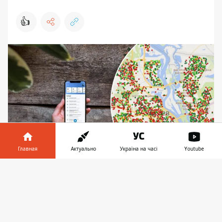
👍
Главная
Актуально
Україна на часі
Youtube
На карте можно увидеть районы, где
Информатор в
Скачать
провайдеры не работают при отсутствии
телефоне
👉
электричества
В начале августа Киев Цифровой запустил