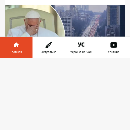
Главная
Актуально
Україна на часі
Youtube
Информатор в
Скачать
телефоне
👉
Скорее всего, предложение является
троллингом – его инициатор известен
взбалмошными идеями
На заседании постоянной комиссии
Киевсовета по культуре, туризму и
общественным коммуникациям
рассмотрят вопрос о переименовании